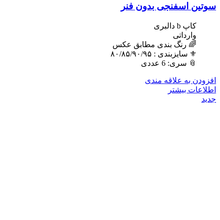
سوتین اسفنجی بدون فنر
کاپ b دالبری
وارداتی
🌈 رنگ بندی مطابق عکس
⚜️ سایزبندی : ٨٠/٨۵/٩٠/٩۵
📎 سری: 6 عددی
افزودن به علاقه مندی
اطلاعات بیشتر
جدید