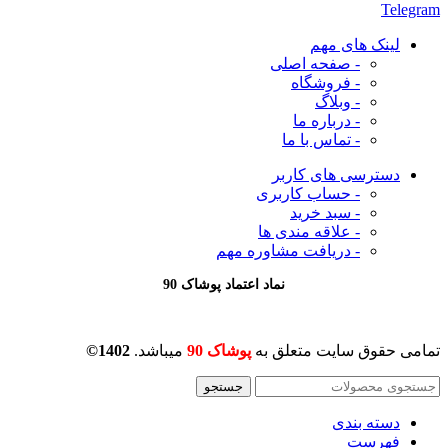
Telegram
لینک های مهم
- صفحه اصلی
- فروشگاه
- وبلاگ
- درباره ما
- تماس با ما
دسترسی های کاربر
- حساب کاربری
- سبد خرید
- علاقه مندی ها
- دریافت مشاوره
مهم
نماد اعتماد پوشاک 90
تمامی حقوق سایت متعلق به
پوشاک 90
میباشد.
1402©
جستجو
دسته بندی
فهرست