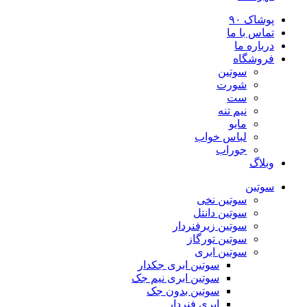
پوشاک ۹۰
تماس با ما
درباره ما
فروشگاه
سوتین
شورت
ست
نیم تنه
مایو
لباس خواب
جوراب
وبلاگ
سوتین
سوتین نخی
سوتین دانتل
سوتین زیرفنردار
سوتین تورگاز
سوتین ابری
سوتین ابری جکدار
سوتین ابری نیم جک
سوتین بدون جک
ابری فنردار