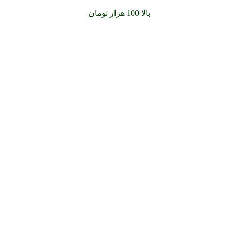
سفارشات خود را برای
بالا 100 هزار تومان
را با پیک رایگان تجربه کنید