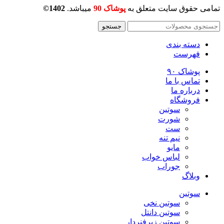
تمامی حقوق سایت متعلق به
پوشاک 90
میباشد.
1402©
جستجو
دسته بندی
فهرست
پوشاک ۹۰
تماس با ما
درباره ما
فروشگاه
سوتین
شورت
ست
نیم تنه
مایو
لباس خواب
جوراب
وبلاگ
سوتین
سوتین نخی
سوتین دانتل
سوتین زیرفنردار