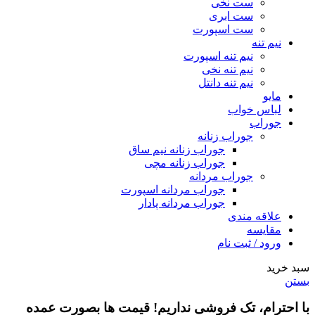
ست نخی
ست ابری
ست اسپورت
نیم تنه
نیم تنه اسپورت
نیم تنه نخی
نیم تنه دانتل
مایو
لباس خواب
جوراب
جوراب زنانه
جوراب زنانه نیم ساق
جوراب زنانه مچی
جوراب مردانه
جوراب مردانه اسپورت
جوراب مردانه پادار
علاقه مندی
مقایسه
ورود / ثبت نام
سبد خرید
بستن
با احترام،
تک فروشی
نداریم! قیمت ها بصورت عمده