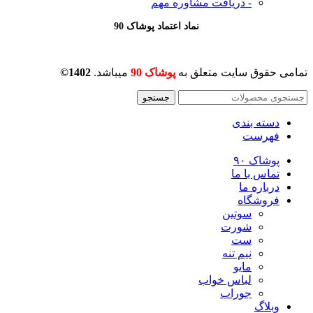
- دریافت مشاوره
مهم
نماد اعتماد پوشاک 90
تمامی حقوق سایت متعلق به
پوشاک 90
میباشد.
1402©
جستجو
دسته بندی
فهرست
پوشاک ۹۰
تماس با ما
درباره ما
فروشگاه
سوتین
شورت
ست
نیم تنه
مایو
لباس خواب
جوراب
وبلاگ