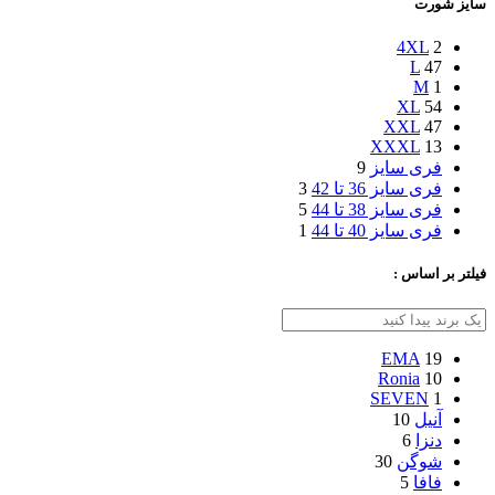
سایز شورت
4XL
2
L
47
M
1
XL
54
XXL
47
XXXL
13
فری سایز
9
فری سایز 36 تا 42
3
فری سایز 38 تا 44
5
فری سایز 40 تا 44
1
فیلتر بر اساس :
EMA
19
Ronia
10
SEVEN
1
آنیل
10
دنزا
6
شوگن
30
فافا
5