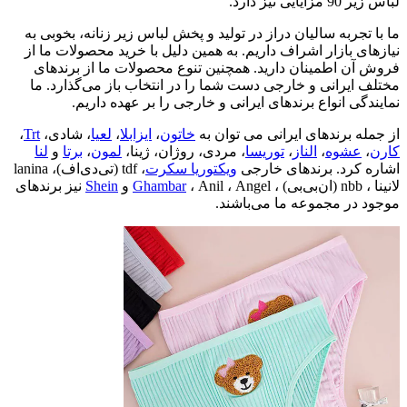
لباس زیر 90 مزایایی نیز دارد.
ما با تجربه سالیان دراز در تولید و پخش لباس زیر زنانه، بخوبی به
نیازهای بازار اشراف داریم. به همین دلیل با خرید محصولات ما از
فروش آن اطمینان دارید. همچنین تنوع محصولات ما از برندهای
مختلف ایرانی و خارجی دست شما را در انتخاب باز می‌گذارد. ما
نمایندگی انواع برندهای ایرانی و خارجی را بر عهده داریم.
از جمله برندهای ایرانی می توان به
خاتون
،
ایزابلا
،
لعیا
، شادی،
Trt
،
کارن
،
عشوه
،
الناز
،
توریسا
، مردی، روژان، ژینا،
لمون
،
برتا
و
لنا
اشاره کرد. برندهای خارجی
ویکتوریا سکرت
، tdf (تی‌دی‌اف)، lanina
لانینا ، nbb (ان‌بی‌بی) ،
، Anil ، Angel و
Ghambar
Shein
نیز برندهای
موجود در مجموعه ما می‌باشند.