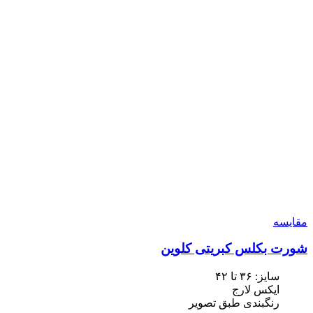
مقایسه
شورت بکلس کبریتی کلوین
سایز: ٣۶ تا ۴٢
ایکس لارج
رنگبندی طبق تصویر