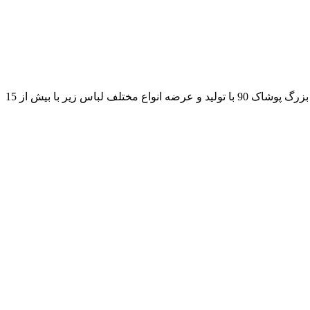
بعنوان یکی از بزرگترین مراکز پخش عمده لباس زیر، شورت، سوتین، ست، مایو، لباس خواب و … در خدمت شماست. مجموعه بزرگ پوشاک 90 با تولید و عرضه انواع مختلف لباس زیر با بیش از 15