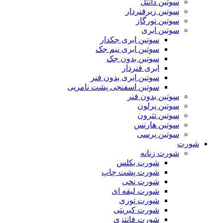
سوتین دانتل
سوتین زیرفنردار
سوتین تورگاز
سوتین ابری
سوتین ابری جکدار
سوتین ابری نیم جک
سوتین بدون جک
ابری فنردار
سوتین ابری بدون فنر
سوتین اسفنجی پشت نامریی
سوتین بدون فنر
سوتین پرلون
سوتین تترون
سوتین هارنس
سوتین پرسی
شورت
شورت زنانه
شورت بکلس
شورت پشت چاپ
شورت نخی
شورت لیفه ای
شورت توری
شورت کبریتی
شورت فانتزی