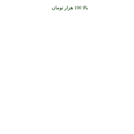
سفارشات خود را برای
بالا 100 هزار تومان
را با پیک رایگان تجربه کنید