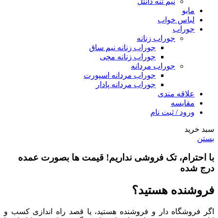
نیم تنه دانتل
مایو
لباس خواب
جوراب
جوراب زنانه
جوراب زنانه نیم ساق
جوراب زنانه مچی
جوراب مردانه
جوراب مردانه اسپورت
جوراب مردانه پادار
علاقه مندی
مقایسه
ورود / ثبت نام
سبد خرید
بستن
با احترام،
تک فروشی
نداریم! قیمت ها بصورت عمده
درج شده
فروشنده هستید؟
اگر فروشگاه دار و فروشنده هستید، یا قصد راه اندازی کسب و