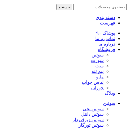
جستجو
دسته بندی
فهرست
پوشاک ۹۰
تماس با ما
درباره ما
فروشگاه
سوتین
شورت
ست
نیم تنه
مایو
لباس خواب
جوراب
وبلاگ
سوتین
سوتین نخی
سوتین دانتل
سوتین زیرفنردار
سوتین تورگاز