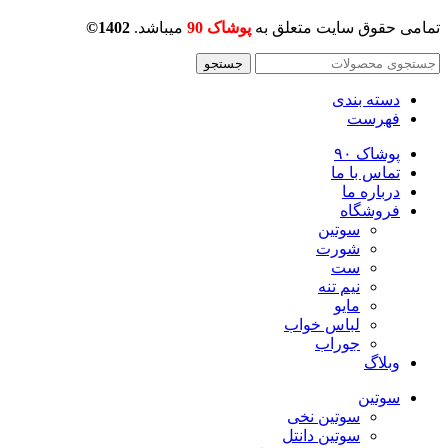
تمامی حقوق سایت متعلق به
پوشاک 90
میباشد.
1402©
جستجو
دسته بندی
فهرست
پوشاک ۹۰
تماس با ما
درباره ما
فروشگاه
سوتین
شورت
ست
نیم تنه
مایو
لباس خواب
جوراب
وبلاگ
سوتین
سوتین نخی
سوتین دانتل