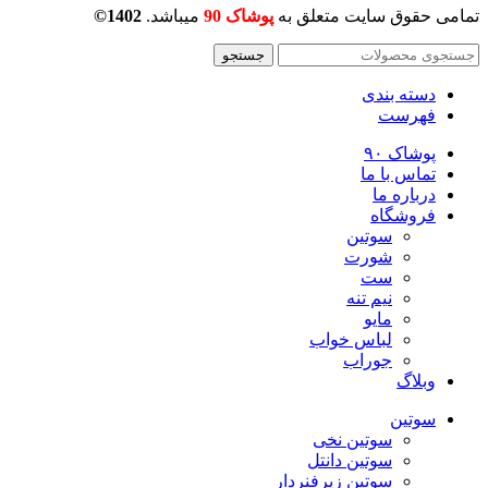
تمامی حقوق سایت متعلق به
پوشاک 90
میباشد.
1402©
جستجو
دسته بندی
فهرست
پوشاک ۹۰
تماس با ما
درباره ما
فروشگاه
سوتین
شورت
ست
نیم تنه
مایو
لباس خواب
جوراب
وبلاگ
سوتین
سوتین نخی
سوتین دانتل
سوتین زیرفنردار