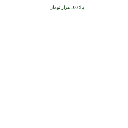
سفارشات خود را برای
بالا 100 هزار تومان
را با پیک رایگان تجربه کنید