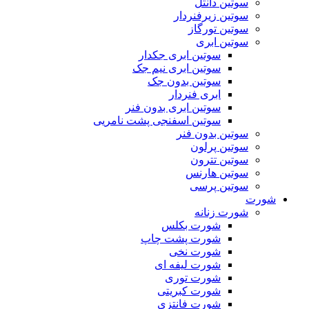
سوتین دانتل
سوتین زیرفنردار
سوتین تورگاز
سوتین ابری
سوتین ابری جکدار
سوتین ابری نیم جک
سوتین بدون جک
ابری فنردار
سوتین ابری بدون فنر
سوتین اسفنجی پشت نامریی
سوتین بدون فنر
سوتین پرلون
سوتین تترون
سوتین هارنس
سوتین پرسی
شورت
شورت زنانه
شورت بکلس
شورت پشت چاپ
شورت نخی
شورت لیفه ای
شورت توری
شورت کبریتی
شورت فانتزی