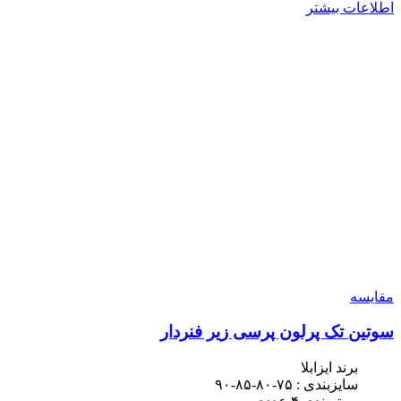
اطلاعات بیشتر
مقایسه
سوتین تک پرلون پرسی زیر فنردار
برند ایزابلا
سایزبندی : ۷۵-۸۰-۸۵-۹۰