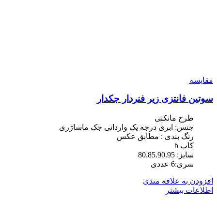
مقایسه
سوتین فانتزی زیر فنردار جکدار
طرح مانکنی
جنس: ابری درجه یک وارداتی جک ماساژری
رنگ بندی : مطابق عکس
کاپ b
سایز: 80.85.90.95
سری:6 عددی
افزودن به علاقه مندی
اطلاعات بیشتر