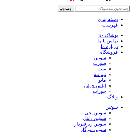
جستجو
دسته بندی
فهرست
پوشاک ۹۰
تماس با ما
درباره ما
فروشگاه
سوتین
شورت
ست
نیم تنه
مایو
لباس خواب
جوراب
وبلاگ
سوتین
سوتین نخی
سوتین دانتل
سوتین زیرفنردار
سوتین تورگاز