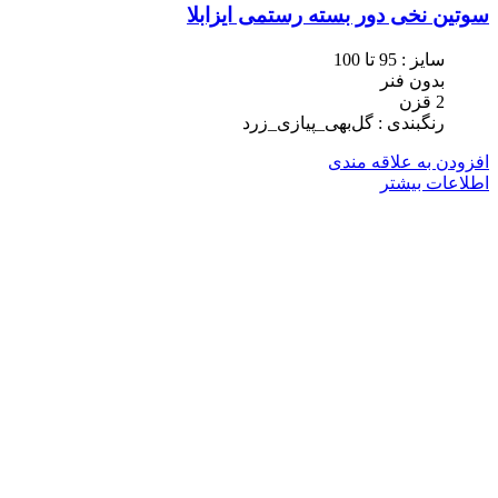
سوتین نخی دور بسته رستمی ایزابلا
سایز : 95 تا 100
بدون فنر
2 قزن
رنگبندی : گل‌بهی_پیازی_زرد
افزودن به علاقه مندی
اطلاعات بیشتر