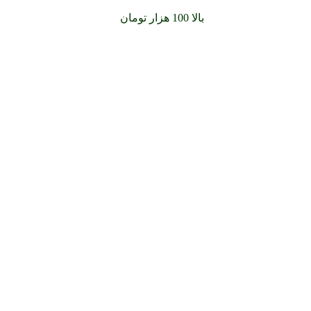
سفارشات خود را برای
بالا 100 هزار تومان
را با پیک رایگان تجربه کنید