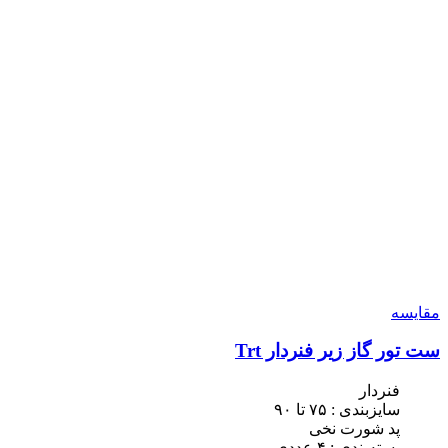
مقایسه
ست تور گاز زیر فنردار Trt
فنردار
سایزبندی : ٧۵ تا ٩٠
پد شورت نخی
بسته‌بندی : ۴ عددی