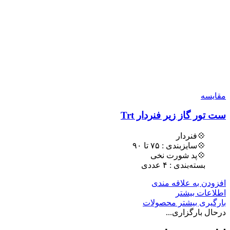
مقایسه
ست تور گاز زیر فنردار Trt
💠فنردار
💠سایزبندی : ٧۵ تا ٩٠
💠پد شورت نخی
بسته‌بندی : ۴ عددی
افزودن به علاقه مندی
اطلاعات بیشتر
بارگیری بیشتر محصولات
درحال بارگزاری...