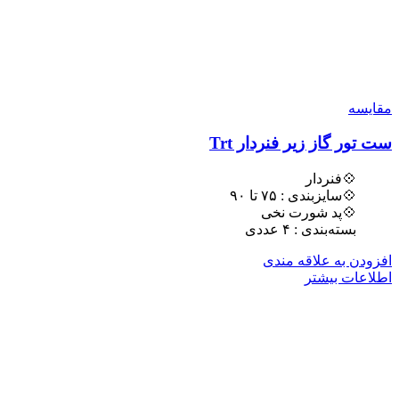
مقایسه
ست تور گاز زیر فنردار Trt
💠فنردار
💠سایزبندی : ٧۵ تا ٩٠
💠پد شورت نخی
بسته‌بندی : ۴ عددی
افزودن به علاقه مندی
اطلاعات بیشتر