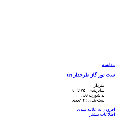
مقایسه
ست تور گاز طرحدار trt
فنردار
سایزبندی : ٧۵ تا ٩٠
پد شورت نخی
بسته‌بندی : ۴ عددی
افزودن به علاقه مندی
اطلاعات بیشتر