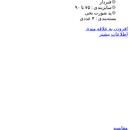
💠فنردار
💠سایزبندی : ٧۵ تا ٩٠
💠پد شورت نخی
بسته‌بندی : ۴ عددی
افزودن به علاقه مندی
اطلاعات بیشتر
مقایسه