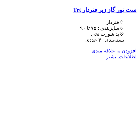
ست تور گاز زیر فنردار Trt
💠فنردار
💠سایزبندی : ٧۵ تا ٩٠
💠پد شورت نخی
بسته‌بندی : ۴ عددی
افزودن به علاقه مندی
اطلاعات بیشتر