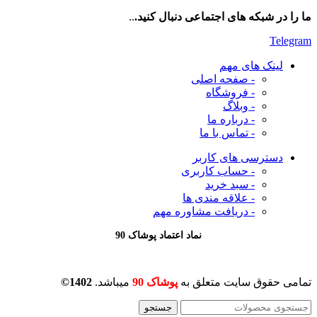
ما را در شبکه های اجتماعی دنبال کنید.
..
Telegram
لینک های مهم
- صفحه اصلی
- فروشگاه
- وبلاگ
- درباره ما
- تماس با ما
دسترسی های کاربر
- حساب کاربری
- سبد خرید
- علاقه مندی ها
- دریافت مشاوره
مهم
نماد اعتماد پوشاک 90
تمامی حقوق سایت متعلق به
پوشاک 90
میباشد.
1402©
جستجو