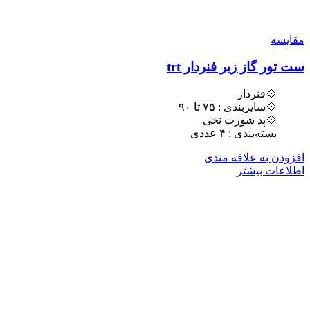
مقایسه
ست تور گاز زیر فنردار trt
💠فنردار
💠سایزبندی : ٧۵ تا ٩٠
💠پد شورت نخی
بسته‌بندی : ۴ عددی
افزودن به علاقه مندی
اطلاعات بیشتر