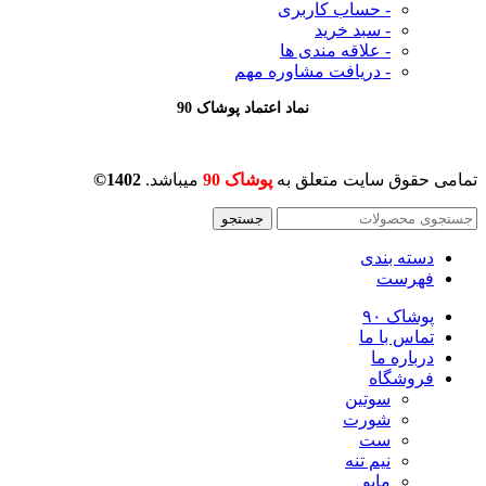
- حساب کاربری
- سبد خرید
- علاقه مندی ها
- دریافت مشاوره
مهم
نماد اعتماد پوشاک 90
تمامی حقوق سایت متعلق به
پوشاک 90
میباشد.
1402©
جستجو
دسته بندی
فهرست
پوشاک ۹۰
تماس با ما
درباره ما
فروشگاه
سوتین
شورت
ست
نیم تنه
مایو