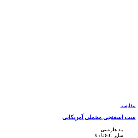
مقایسه
ست اسفنجی مخملی آمریکایی
بند هارنسی
سایز : 80 تا 95