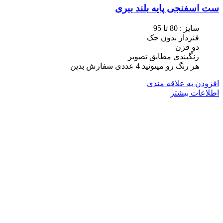
ست اسفنجی پایه بلند ببری
سایز : 80 تا 95
فنردار بدون جک
دو قزن
رنگبندی مطابق تصویر
هر رنگ رو میتونید 4 عددی سفارش بدین
افزودن به علاقه مندی
اطلاعات بیشتر