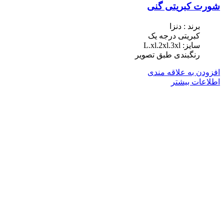
شورت کبریتی گنی
برند : دنزا
کبریتی درجه یک
سایز: L.xl.2xl.3xl
رنگبندی طبق تصویر
افزودن به علاقه مندی
اطلاعات بیشتر