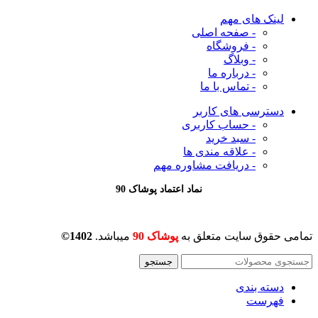
لینک های مهم
- صفحه اصلی
- فروشگاه
- وبلاگ
- درباره ما
- تماس با ما
دسترسی های کاربر
- حساب کاربری
- سبد خرید
- علاقه مندی ها
- دریافت مشاوره
مهم
نماد اعتماد پوشاک 90
تمامی حقوق سایت متعلق به
پوشاک 90
میباشد.
1402©
جستجو
دسته بندی
فهرست