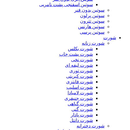
سوتین اسفنجی پشت نامریی
سوتین بدون فنر
سوتین پرلون
سوتین تترون
سوتین هارنس
سوتین پرسی
شورت
شورت زنانه
شورت بکلس
شورت پشت چاپ
شورت نخی
شورت لیفه ای
شورت توری
شورت کبریتی
شورت فانتزی
شورت اسلیپ
شورت لامبادا
شورت جنیفری
شورت گیاهی
شورت گنی
شورت پادار
شورت دانتل
شورت دخترانه