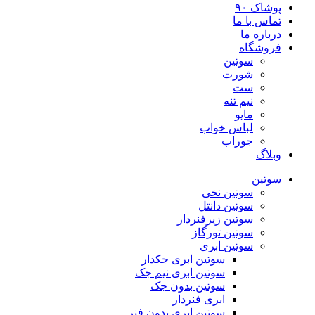
پوشاک ۹۰
تماس با ما
درباره ما
فروشگاه
سوتین
شورت
ست
نیم تنه
مایو
لباس خواب
جوراب
وبلاگ
سوتین
سوتین نخی
سوتین دانتل
سوتین زیرفنردار
سوتین تورگاز
سوتین ابری
سوتین ابری جکدار
سوتین ابری نیم جک
سوتین بدون جک
ابری فنردار
سوتین ابری بدون فنر