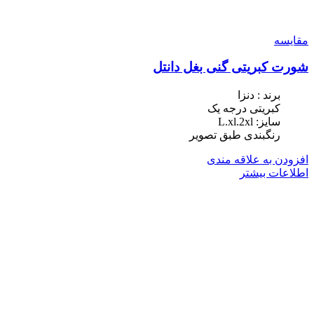
مقایسه
شورت کبریتی گنی بغل دانتل
برند : دنزا
کبریتی درجه یک
سایز: L.xl.2xl
رنگبندی طبق تصویر
افزودن به علاقه مندی
اطلاعات بیشتر