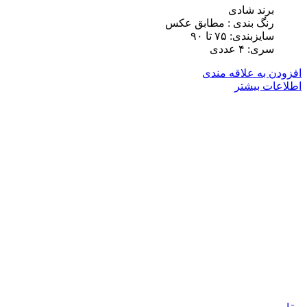
برند شادی
رنگ بندی : مطابق عکس
سایزبندی: ٧۵ تا ٩٠
سری: ۴ عددی
افزودن به علاقه مندی
اطلاعات بیشتر