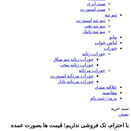
ست ابری
ست اسپورت
نیم تنه
نیم تنه اسپورت
نیم تنه نخی
نیم تنه دانتل
مایو
لباس خواب
جوراب
جوراب زنانه
جوراب زنانه نیم ساق
جوراب زنانه مچی
جوراب مردانه
جوراب مردانه اسپورت
جوراب مردانه پادار
علاقه مندی
مقایسه
ورود / ثبت نام
سبد خرید
بستن
با احترام،
تک فروشی
نداریم! قیمت ها بصورت عمده