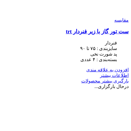
مقایسه
ست تور گاز با زیر فنردار trt
فنردار
سایزبندی : ٧۵ تا ٩٠
پد شورت نخی
بسته‌بندی : ۴ عددی
افزودن به علاقه مندی
اطلاعات بیشتر
بارگیری بیشتر محصولات
درحال بارگزاری...