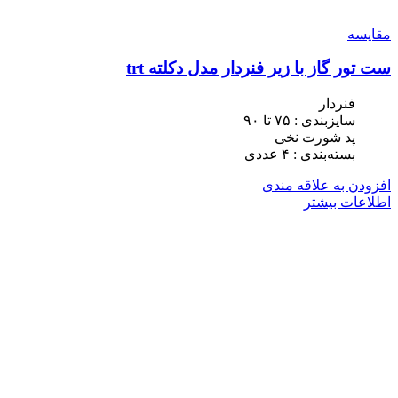
مقایسه
ست تور گاز با زیر فنردار مدل دکلته trt
فنردار
سایزبندی : ٧۵ تا ٩٠
پد شورت نخی
بسته‌بندی : ۴ عددی
افزودن به علاقه مندی
اطلاعات بیشتر