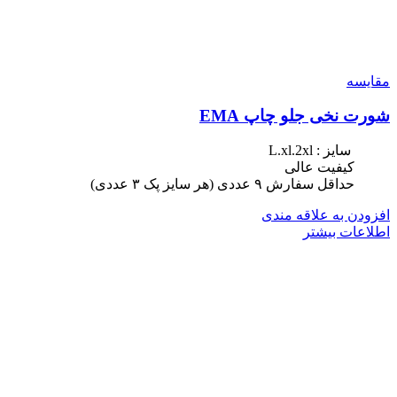
مقایسه
شورت نخی جلو چاپ EMA
سایز : L.xl.2xl
کیفیت عالی
حداقل سفارش ٩ عددی (هر سایز پک ٣ عددی)
افزودن به علاقه مندی
اطلاعات بیشتر