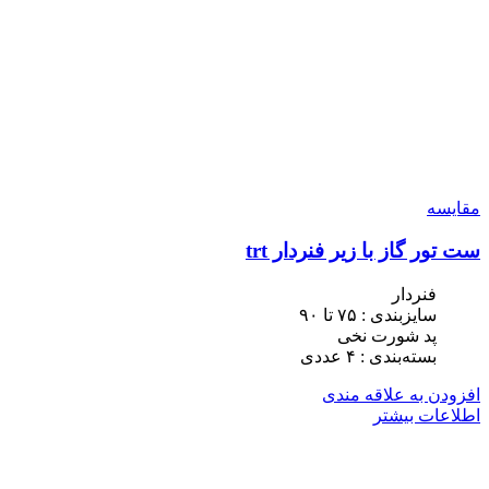
مقایسه
ست تور گاز با زیر فنردار trt
فنردار
سایزبندی : ٧۵ تا ٩٠
پد شورت نخی
بسته‌بندی : ۴ عددی
افزودن به علاقه مندی
اطلاعات بیشتر