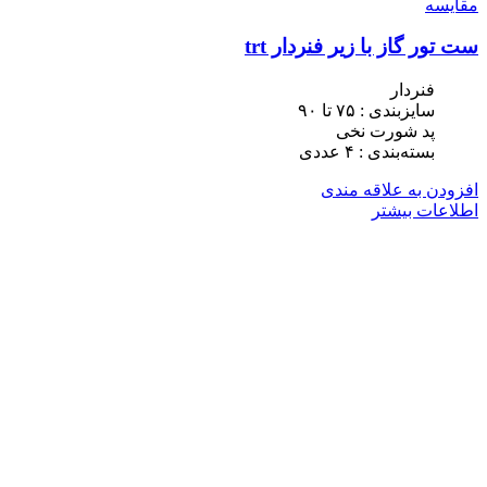
مقایسه
ست تور گاز با زیر فنردار trt
فنردار
سایزبندی : ٧۵ تا ٩٠
پد شورت نخی
بسته‌بندی : ۴ عددی
افزودن به علاقه مندی
اطلاعات بیشتر