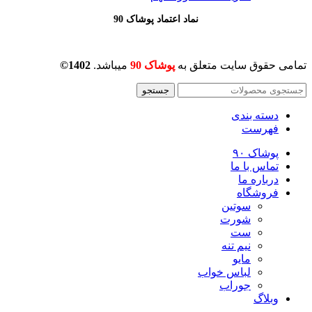
نماد اعتماد پوشاک 90
تمامی حقوق سایت متعلق به
پوشاک 90
میباشد.
1402©
جستجو
دسته بندی
فهرست
پوشاک ۹۰
تماس با ما
درباره ما
فروشگاه
سوتین
شورت
ست
نیم تنه
مایو
لباس خواب
جوراب
وبلاگ