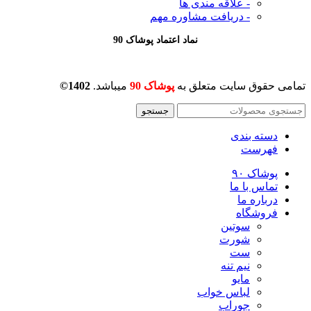
- علاقه مندی ها
- دریافت مشاوره
مهم
نماد اعتماد پوشاک 90
تمامی حقوق سایت متعلق به
پوشاک 90
میباشد.
1402©
جستجو
دسته بندی
فهرست
پوشاک ۹۰
تماس با ما
درباره ما
فروشگاه
سوتین
شورت
ست
نیم تنه
مایو
لباس خواب
جوراب