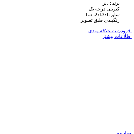
برند : دنزا
کبریتی درجه یک
سایز: L.xl.2xl.3xl
رنگبندی طبق تصویر
افزودن به علاقه مندی
اطلاعات بیشتر
مقایسه