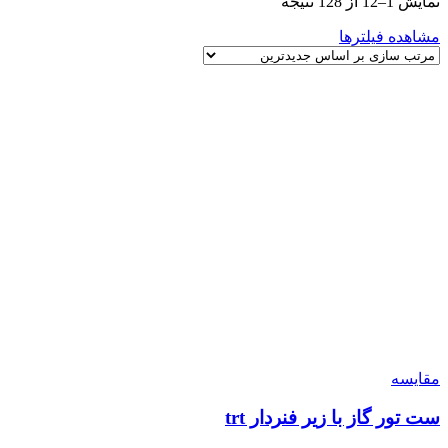
نمایش 1–12 از 128 نتیجه
مشاهده فیلترها
مقایسه
ست تور گاز با زیر فنردار trt