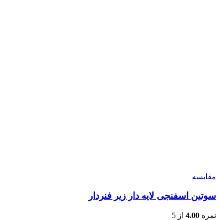
مقایسه
سوتین اسفنجی لایه دار زیر فنردار
نمره
4.00
از 5