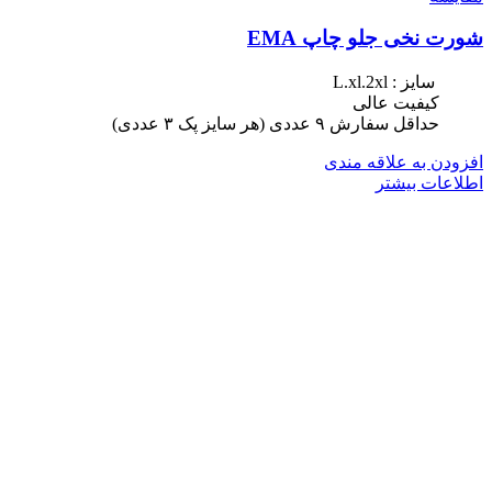
شورت نخی جلو چاپ EMA
سایز : L.xl.2xl
کیفیت عالی
حداقل سفارش ٩ عددی (هر سایز پک ٣ عددی)
افزودن به علاقه مندی
اطلاعات بیشتر