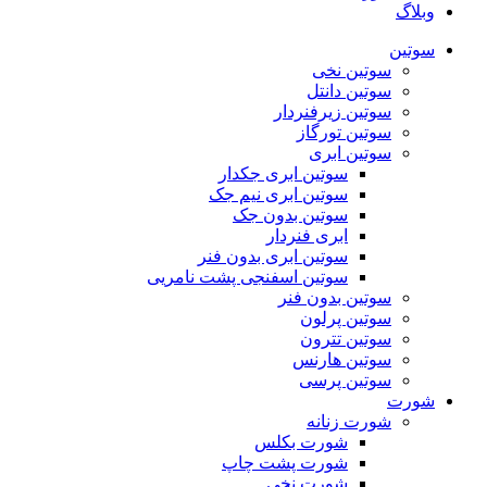
وبلاگ
سوتین
سوتین نخی
سوتین دانتل
سوتین زیرفنردار
سوتین تورگاز
سوتین ابری
سوتین ابری جکدار
سوتین ابری نیم جک
سوتین بدون جک
ابری فنردار
سوتین ابری بدون فنر
سوتین اسفنجی پشت نامریی
سوتین بدون فنر
سوتین پرلون
سوتین تترون
سوتین هارنس
سوتین پرسی
شورت
شورت زنانه
شورت بکلس
شورت پشت چاپ
شورت نخی