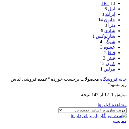
TRT
13
آنیل
6
ایزابلا
3
خاتون
14
دنزا
3
شادی
6
شارلوکس
1
شوگن
4
عشوه
3
فافا
5
فیتن
3
کارن
12
مرلین
1
خانه
فروشگاه
محصولات برچسب خورده “عمده فروشی لباس
زیرمشهد”
نمایش 1–12 از 147 نتیجه
مشاهده فیلترها
مقایسه