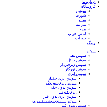
درباره ما
فروشگاه
سوتین
شورت
ست
نیم تنه
مایو
لباس خواب
جوراب
وبلاگ
سوتین
سوتین نخی
سوتین دانتل
سوتین زیرفنردار
سوتین تورگاز
سوتین ابری
سوتین ابری جکدار
سوتین ابری نیم جک
سوتین بدون جک
ابری فنردار
سوتین ابری بدون فنر
سوتین اسفنجی پشت نامریی
سوتین بدون فنر