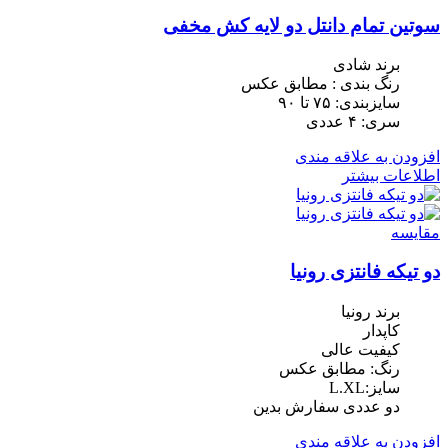
سوتین تمام دانتل دو لایه کش مخفی
برند شادی
رنگ بندی : مطابق عکس
سایزبندی: ٧۵ تا ٩٠
سری: ۴ عددی
افزودن به علاقه مندی
اطلاعات بیشتر
مقایسه
دو تیکه فانتزی رونیا
برند رونیا
کاپدار
کیفیت عالی
رنگ: مطابق عکس
سایز:L.XL
دو عددی سفارش بدین
افزودن به علاقه مندی