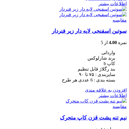
اطلاعات بیشتر
مقایسه
سوتین اسفنجی لایه دار زیر فنردار
نمره
4.00
از 5
وارداتی
برند شارلوکس
کاپ b
بند رگلاژ قابل تنظیم
سایزبندی : ٧۵ تا ٩٠
بسته بندی : 6 عددی هر طرح
افزودن به علاقه مندی
اطلاعات بیشتر
مقایسه
نیم تنه پشت قزن کاپ متحرک