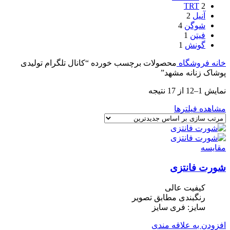
TRT
2
آنیل
2
شوگن
4
فیتن
1
گونش
1
خانه
فروشگاه
محصولات برچسب خورده “کانال تلگرام تولیدی
پوشاک زنانه مشهد”
نمایش 1–12 از 17 نتیجه
مشاهده فیلترها
مقایسه
شورت فانتزی
کیفیت عالی
رنگبندی مطابق تصویر
سایز: فری سایز
افزودن به علاقه مندی