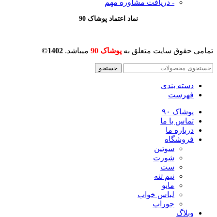
- دریافت مشاوره
مهم
نماد اعتماد پوشاک 90
تمامی حقوق سایت متعلق به
پوشاک 90
میباشد.
1402©
جستجو
دسته بندی
فهرست
پوشاک ۹۰
تماس با ما
درباره ما
فروشگاه
سوتین
شورت
ست
نیم تنه
مایو
لباس خواب
جوراب
وبلاگ