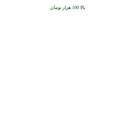
سفارشات خود را برای
بالا 100 هزار تومان
را با پیک رایگان تجربه کنید