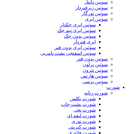
سوتین دانتل
سوتین زیرفنردار
سوتین تورگاز
سوتین ابری
سوتین ابری جکدار
سوتین ابری نیم جک
سوتین بدون جک
ابری فنردار
سوتین ابری بدون فنر
سوتین اسفنجی پشت نامریی
سوتین بدون فنر
سوتین پرلون
سوتین تترون
سوتین هارنس
سوتین پرسی
شورت
شورت زنانه
شورت بکلس
شورت پشت چاپ
شورت نخی
شورت لیفه ای
شورت توری
شورت کبریتی
شورت فانتزی