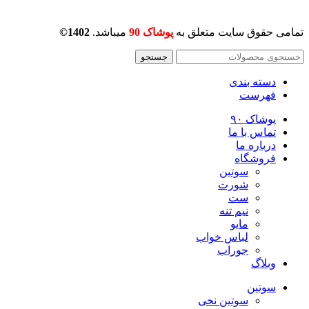
تمامی حقوق سایت متعلق به
پوشاک 90
میباشد.
1402©
جستجو
دسته بندی
فهرست
پوشاک ۹۰
تماس با ما
درباره ما
فروشگاه
سوتین
شورت
ست
نیم تنه
مایو
لباس خواب
جوراب
وبلاگ
سوتین
سوتین نخی