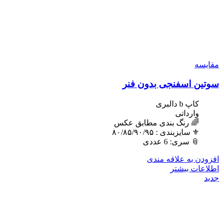
مقایسه
سوتین اسفنجی بدون فنر
کاپ b دالبری
وارداتی
🌈 رنگ بندی مطابق عکس
⚜️ سایزبندی : ٨٠/٨۵/٩٠/٩۵
📎 سری: 6 عددی
افزودن به علاقه مندی
اطلاعات بیشتر
جدید