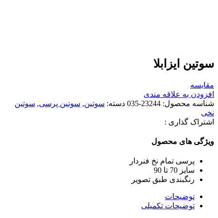
سوتین ایزابلا
مقایسه
افزودن به علاقه مندی
شناسه محصول:
23244-035
دسته:
سوتین
,
سوتین پرسی
,
سوتین
نخی
اشتراک گذاری :
ویژگی های محصول
پرسی تمام نخ فنردار
سایز 70 تا 90
رنگبندی طبق تصویر
توضیحات
توضیحات تکمیلی