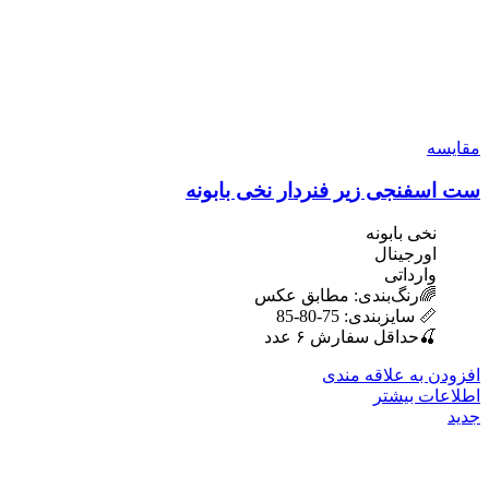
مقایسه
ست اسفنجی زیر فنردار نخی بابونه
نخی بابونه
اورجینال
وارداتی
🌈رنگ‌بندی: مطابق عکس
📏 سایزبندی: 75-80-85
🍒حداقل سفارش ۶ عدد
افزودن به علاقه مندی
اطلاعات بیشتر
جدید