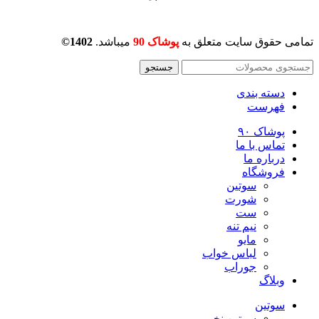
تمامی حقوق سایت متعلق به
پوشاک 90
میباشد.
1402©
جستجو
دسته بندی
فهرست
پوشاک ۹۰
تماس با ما
درباره ما
فروشگاه
سوتین
شورت
ست
نیم تنه
مایو
لباس خواب
جوراب
وبلاگ
سوتین
سوتین نخی