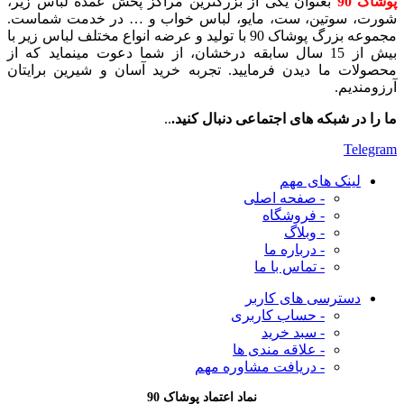
پوشاک 90
بعنوان یکی از بزرگترین مراکز پخش عمده لباس زیر،
شورت، سوتین، ست، مایو، لباس خواب و … در خدمت شماست.
مجموعه بزرگ پوشاک 90 با تولید و عرضه انواع مختلف لباس زیر با
بیش از 15 سال سابقه درخشان، از شما دعوت مینماید که از
محصولات ما دیدن فرمایید. تجربه خرید آسان و شیرین برایتان
آرزومندیم.
ما را در شبکه های اجتماعی دنبال کنید.
..
Telegram
لینک های مهم
- صفحه اصلی
- فروشگاه
- وبلاگ
- درباره ما
- تماس با ما
دسترسی های کاربر
- حساب کاربری
- سبد خرید
- علاقه مندی ها
- دریافت مشاوره
مهم
نماد اعتماد پوشاک 90