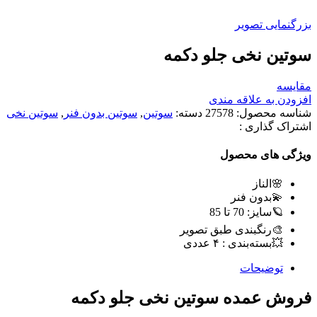
بزرگنمایی تصویر
سوتین نخی جلو دکمه
مقایسه
افزودن به علاقه مندی
شناسه محصول:
27578
دسته:
سوتین
,
سوتین بدون فنر
,
سوتین نخی
اشتراک گذاری :
ویژگی های محصول
🌸الناز
💫بدون فنر
🪐سایز: 70 تا 85
🎨رنگبندی طبق تصویر
💥بسته‌بندی : ۴ عددی
توضیحات
فروش عمده سوتین نخی جلو دکمه