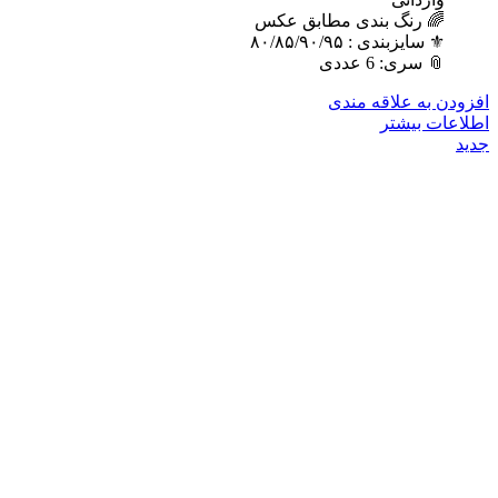
🌈 رنگ بندی مطابق عکس
⚜️ سایزبندی : ٨٠/٨۵/٩٠/٩۵
📎 سری: 6 عددی
افزودن به علاقه مندی
اطلاعات بیشتر
جدید