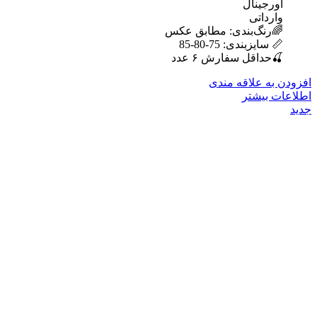
اورجینال
وارداتی
🌈رنگ‌بندی: مطابق عکس
📏 سایزبندی: 75-80-85
🍒حداقل سفارش ۶ عدد
افزودن به علاقه مندی
اطلاعات بیشتر
جدید