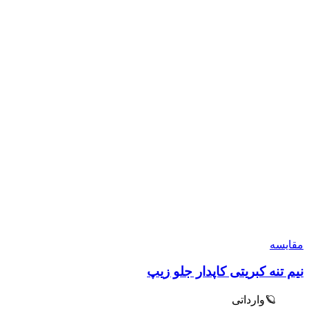
مقایسه
نیم تنه کبریتی کاپدار جلو زیپ
🪐وارداتی