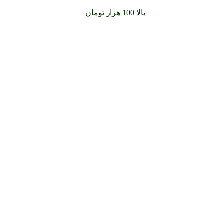
سفارشات خود را برای
بالا 100 هزار تومان
را با پیک رایگان تجربه کنید