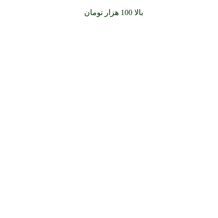
سفارشات خود را برای
بالا 100 هزار تومان
را با پیک رایگان تجربه کنید