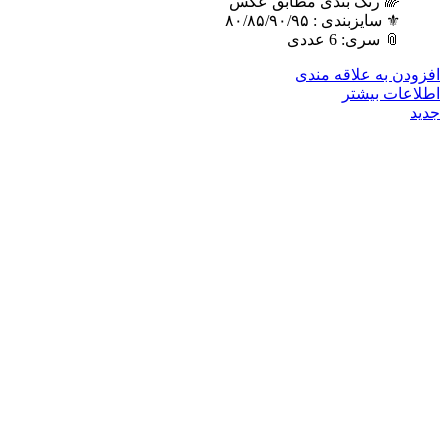
🌈 رنگ بندی مطابق عکس
⚜️ سایزبندی : ٨٠/٨۵/٩٠/٩۵
📎 سری: 6 عددی
افزودن به علاقه مندی
اطلاعات بیشتر
جدید