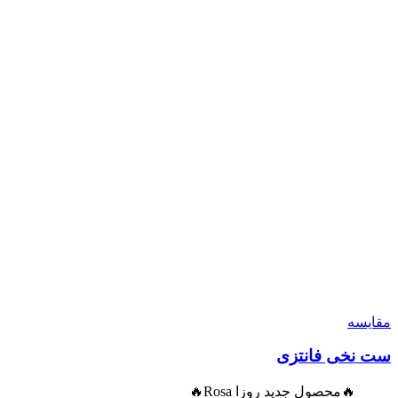
مقایسه
ست نخی فانتزی
🔥محصول جدید روزا Rosa🔥