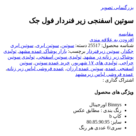
بزرگنمایی تصویر
سوتین اسفنجی زیر فنردار فول جک
مقایسه
افزودن به علاقه مندی
شناسه محصول:
25517
دسته:
سوتین
,
سوتین ابری
,
سوتین ابری
جکدار
,
سوتین زیرفنردار
برچسب:
بازار پوشاک عمده مشهد
,
تولیدی
پوشاک زیر زنانه در مشهد
,
تولیدی سوتین اسفنجی
,
تولیدی سوتین
حراجی
,
تولیدی های ۱۷ شهریور
,
خريد عمده سوتين
,
سوتین
اسفنجی عمده
,
سوتین عمده ارزان
,
عمده فروشی لباس زير زنانه
,
عمده فروشی لباس زیرمشهد
اشتراک گذاری :
ویژگی های محصول
Binnys اورجینال
رنگ بندی : مطابق عکس
کاپ b
سایز: 80.85.90.95
سری:6 عددی هر رنگ