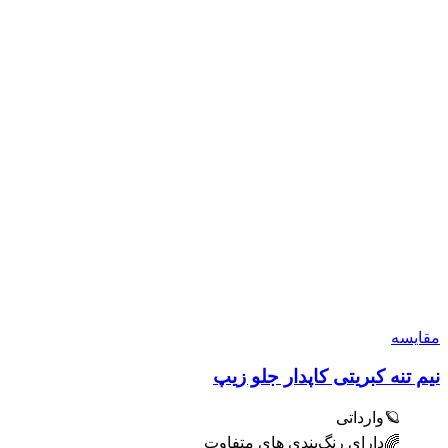
مقایسه
نیم تنه کبریتی کاپدار جلو زیپ
🪐وارداتی
🌈دارای رنگ‌بندی های متفاوت