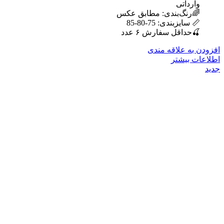
وارداتی
🌈رنگ‌بندی: مطابق عکس
📏 سایزبندی: 75-80-85
🍒حداقل سفارش ۶ عدد
افزودن به علاقه مندی
اطلاعات بیشتر
جدید