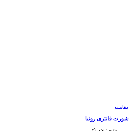
مقایسه
شورت فانتزی رونیا
جنس: نخی🌱