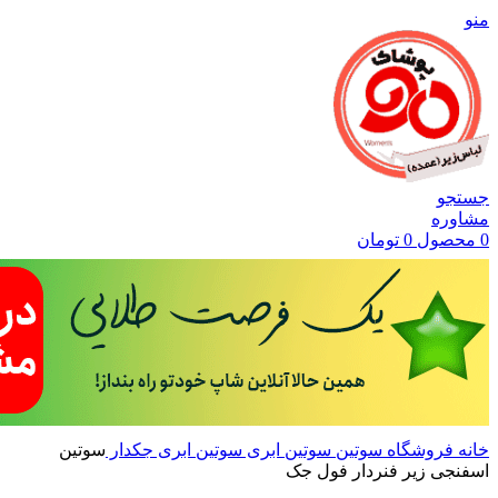
منو
جستجو
مشاوره
0
محصول
0
تومان
خانه
فروشگاه
سوتین
سوتین ابری
سوتین ابری جکدار
سوتین
اسفنجی زیر فنردار فول جک