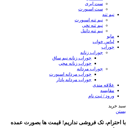
ست ابری
ست اسپورت
نیم تنه
نیم تنه اسپورت
نیم تنه نخی
نیم تنه دانتل
مایو
لباس خواب
جوراب
جوراب زنانه
جوراب زنانه نیم ساق
جوراب زنانه مچی
جوراب مردانه
جوراب مردانه اسپورت
جوراب مردانه پادار
علاقه مندی
مقایسه
ورود / ثبت نام
سبد خرید
بستن
با احترام،
تک فروشی
نداریم! قیمت ها بصورت عمده