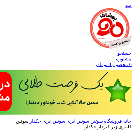
منو
جستجو
مشاوره
0
محصول
0
تومان
خانه
فروشگاه
سوتین
سوتین ابری
سوتین ابری جکدار
سوتین
فانتزی زیر فنردار جکدار