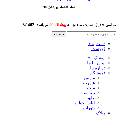
نماد اعتماد پوشاک 90
تمامی حقوق سایت متعلق به
پوشاک 90
میباشد.
1402©
جستجو
دسته بندی
فهرست
پوشاک ۹۰
تماس با ما
درباره ما
فروشگاه
سوتین
شورت
ست
نیم تنه
مایو
لباس خواب
جوراب
وبلاگ