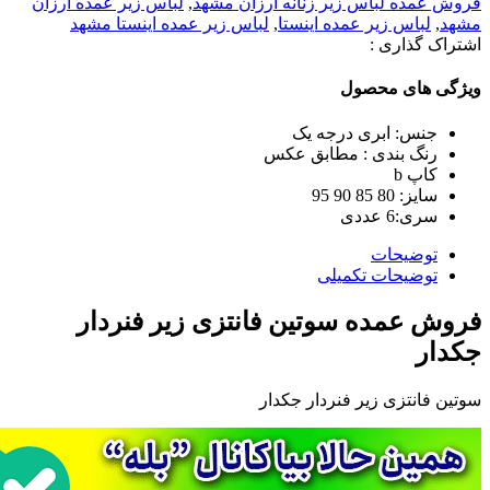
فروش عمده لباس زير زنانه ارزان مشهد
,
لباس زير عمده ارزان
مشهد
,
لباس زير عمده اينستا
,
لباس زير عمده اينستا مشهد
اشتراک گذاری :
ویژگی های محصول
جنس: ابری درجه یک
رنگ بندی : مطابق عکس
کاپ b
سایز: 80 85 90 95
سری:6 عددی
توضیحات
توضیحات تکمیلی
فروش عمده سوتین فانتزی زیر فنردار
جکدار
سوتین فانتزی زیر فنردار جکدار