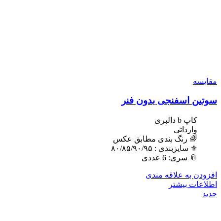
مقایسه
سوتین اسفنجی بدون فنر
کاپ b دالبری
وارداتی
🌈 رنگ بندی مطابق عکس
⚜️ سایزبندی : ٨٠/٨۵/٩٠/٩۵
📎 سری: 6 عددی
افزودن به علاقه مندی
اطلاعات بیشتر
جدید