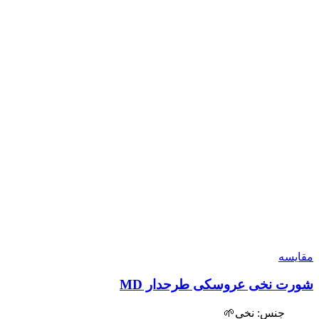
مقایسه
شورت نخی عروسکی طرحدار MD
جنس: نخی🌱