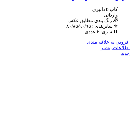
کاپ b دالبری
وارداتی
🌈 رنگ بندی مطابق عکس
⚜️ سایزبندی : ٨٠/٨۵/٩٠/٩۵
📎 سری: 6 عددی
افزودن به علاقه مندی
اطلاعات بیشتر
جدید