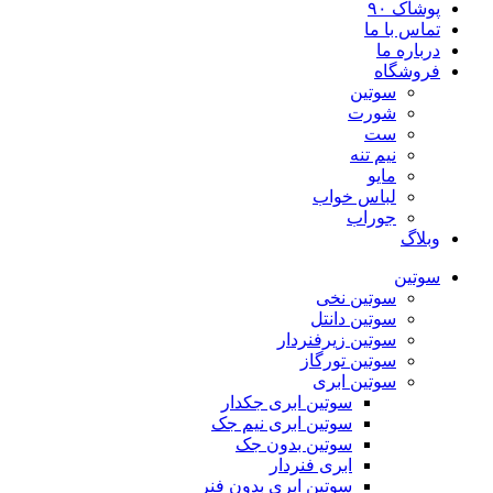
پوشاک ۹۰
تماس با ما
درباره ما
فروشگاه
سوتین
شورت
ست
نیم تنه
مایو
لباس خواب
جوراب
وبلاگ
سوتین
سوتین نخی
سوتین دانتل
سوتین زیرفنردار
سوتین تورگاز
سوتین ابری
سوتین ابری جکدار
سوتین ابری نیم جک
سوتین بدون جک
ابری فنردار
سوتین ابری بدون فنر