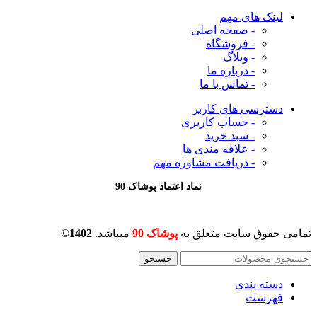
لینک های مهم
- صفحه اصلی
- فروشگاه
- وبلاگ
- درباره ما
- تماس با ما
دسترسی های کاربر
- حساب کاربری
- سبد خرید
- علاقه مندی ها
- دریافت مشاوره
مهم
نماد اعتماد پوشاک 90
تمامی حقوق سایت متعلق به
پوشاک 90
میباشد.
1402©
جستجو
دسته بندی
فهرست