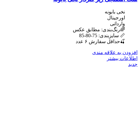
نخی بابونه
اورجینال
وارداتی
🌈رنگ‌بندی: مطابق عکس
📏 سایزبندی: 75-80-85
🍒حداقل سفارش ۶ عدد
افزودن به علاقه مندی
اطلاعات بیشتر
جدید