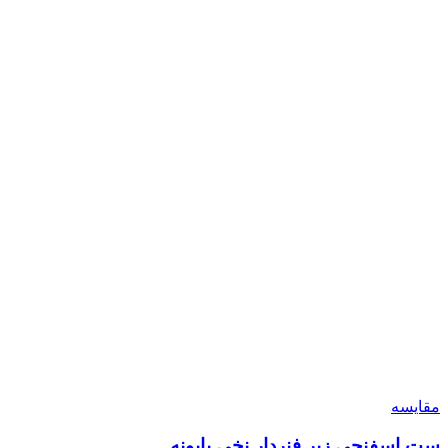
مقایسه
ست اسفنجی زیر فنردار نخی بابونه