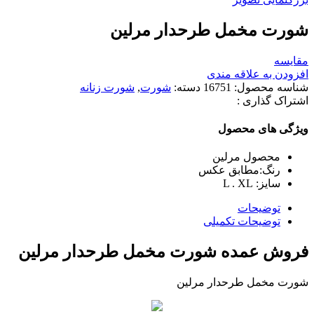
شورت مخمل طرحدار مرلین
مقایسه
افزودن به علاقه مندی
شناسه محصول:
16751
دسته:
شورت
,
شورت زنانه
اشتراک گذاری :
ویژگی های محصول
محصول مرلین
رنگ:مطابق عکس
سایز: L . XL
توضیحات
توضیحات تکمیلی
فروش عمده شورت مخمل طرحدار مرلین
شورت مخمل طرحدار مرلین