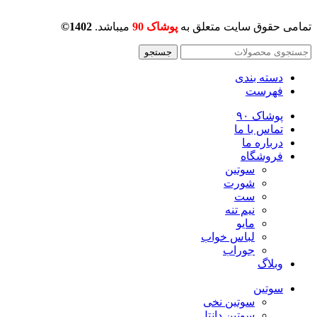
تمامی حقوق سایت متعلق به
پوشاک 90
میباشد.
1402©
جستجو
دسته بندی
فهرست
پوشاک ۹۰
تماس با ما
درباره ما
فروشگاه
سوتین
شورت
ست
نیم تنه
مایو
لباس خواب
جوراب
وبلاگ
سوتین
سوتین نخی
سوتین دانتل