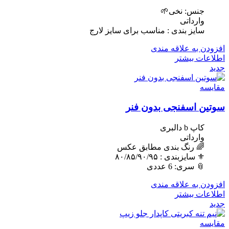
جنس: نخی🌱
وارداتی
سایز بندی : مناسب برای سایز لارج
افزودن به علاقه مندی
اطلاعات بیشتر
جدید
مقایسه
سوتین اسفنجی بدون فنر
کاپ b دالبری
وارداتی
🌈 رنگ بندی مطابق عکس
⚜️ سایزبندی : ٨٠/٨۵/٩٠/٩۵
📎 سری: 6 عددی
افزودن به علاقه مندی
اطلاعات بیشتر
جدید
مقایسه