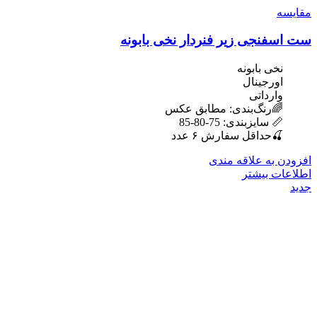
مقایسه
ست اسفنجی زیر فنردار نخی بابونه
نخی بابونه
اورجینال
وارداتی
🌈رنگ‌بندی: مطابق عکس
📏 سایزبندی: 75-80-85
🍒حداقل سفارش ۶ عدد
افزودن به علاقه مندی
اطلاعات بیشتر
جدید