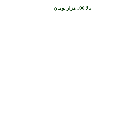
سفارشات خود را برای
بالا 100 هزار تومان
را با پیک رایگان تجربه کنید