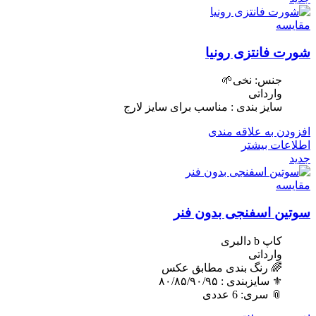
مقایسه
شورت فانتزی رونیا
جنس: نخی🌱
وارداتی
سایز بندی : مناسب برای سایز لارج
افزودن به علاقه مندی
اطلاعات بیشتر
جدید
مقایسه
سوتین اسفنجی بدون فنر
کاپ b دالبری
وارداتی
🌈 رنگ بندی مطابق عکس
⚜️ سایزبندی : ٨٠/٨۵/٩٠/٩۵
📎 سری: 6 عددی