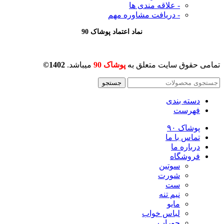
- علاقه مندی ها
- دریافت مشاوره
مهم
نماد اعتماد پوشاک 90
تمامی حقوق سایت متعلق به
پوشاک 90
میباشد.
1402©
جستجو
دسته بندی
فهرست
پوشاک ۹۰
تماس با ما
درباره ما
فروشگاه
سوتین
شورت
ست
نیم تنه
مایو
لباس خواب
جوراب