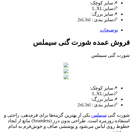
📌سایز کوچک:
📏سایز:L.XL
📌سایز بزرگ:
📏سایز بندی : 2xl.3xl
توضیحات
فروش عمده شورت گنی سیملس
شورت گنی سیملس
📌سایز کوچک:
📏سایز:L.XL
📌سایز بزرگ:
📏سایز بندی : 2xl.3xl
شورت گنی
سیملس
یکی از بهترین گزینه‌ها برای فرم‌دهی، راحتی و
استفاده روزمره است. طراحی بدون درز (Seamless) مانع از ایجاد
خطوط روی لباس می‌شود و پوششی صاف و خوش‌فرم به اندام
می‌بخشد.