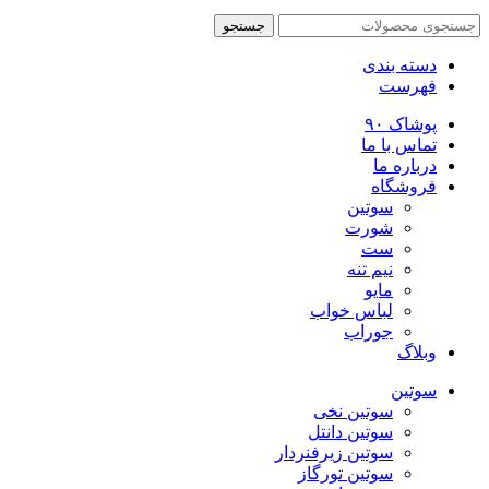
جستجو
دسته بندی
فهرست
پوشاک ۹۰
تماس با ما
درباره ما
فروشگاه
سوتین
شورت
ست
نیم تنه
مایو
لباس خواب
جوراب
وبلاگ
سوتین
سوتین نخی
سوتین دانتل
سوتین زیرفنردار
سوتین تورگاز