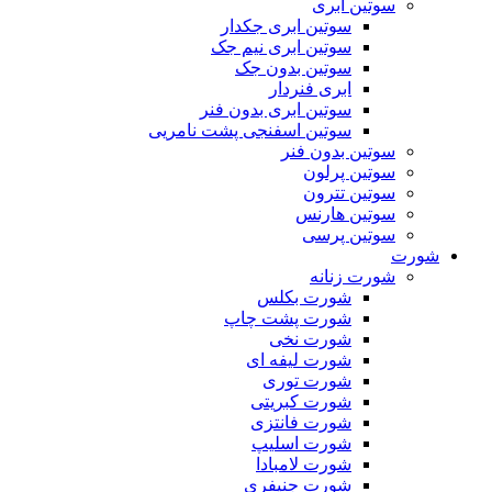
سوتین ابری
سوتین ابری جکدار
سوتین ابری نیم جک
سوتین بدون جک
ابری فنردار
سوتین ابری بدون فنر
سوتین اسفنجی پشت نامریی
سوتین بدون فنر
سوتین پرلون
سوتین تترون
سوتین هارنس
سوتین پرسی
شورت
شورت زنانه
شورت بکلس
شورت پشت چاپ
شورت نخی
شورت لیفه ای
شورت توری
شورت کبریتی
شورت فانتزی
شورت اسلیپ
شورت لامبادا
شورت جنیفری