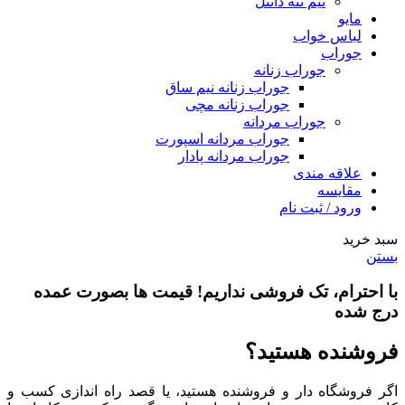
نیم تنه دانتل
مایو
لباس خواب
جوراب
جوراب زنانه
جوراب زنانه نیم ساق
جوراب زنانه مچی
جوراب مردانه
جوراب مردانه اسپورت
جوراب مردانه پادار
علاقه مندی
مقایسه
ورود / ثبت نام
سبد خرید
بستن
با احترام،
تک فروشی
نداریم! قیمت ها بصورت عمده
درج شده
فروشنده هستید؟
اگر فروشگاه دار و فروشنده هستید، یا قصد راه اندازی کسب و