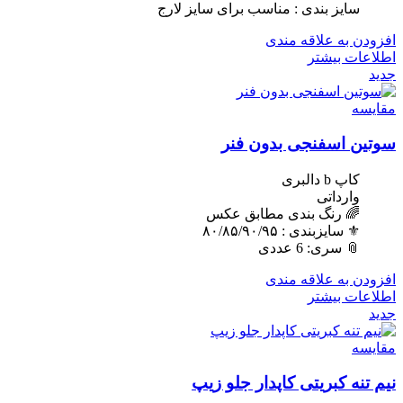
سایز بندی : مناسب برای سایز لارج
افزودن به علاقه مندی
اطلاعات بیشتر
جدید
مقایسه
سوتین اسفنجی بدون فنر
کاپ b دالبری
وارداتی
🌈 رنگ بندی مطابق عکس
⚜️ سایزبندی : ٨٠/٨۵/٩٠/٩۵
📎 سری: 6 عددی
افزودن به علاقه مندی
اطلاعات بیشتر
جدید
مقایسه
نیم تنه کبریتی کاپدار جلو زیپ