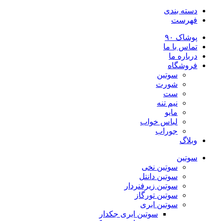
دسته بندی
فهرست
پوشاک ۹۰
تماس با ما
درباره ما
فروشگاه
سوتین
شورت
ست
نیم تنه
مایو
لباس خواب
جوراب
وبلاگ
سوتین
سوتین نخی
سوتین دانتل
سوتین زیرفنردار
سوتین تورگاز
سوتین ابری
سوتین ابری جکدار