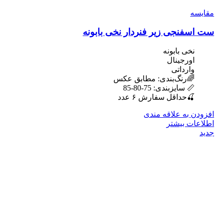
مقایسه
ست اسفنجی زیر فنردار نخی بابونه
نخی بابونه
اورجینال
وارداتی
🌈رنگ‌بندی: مطابق عکس
📏 سایزبندی: 75-80-85
🍒حداقل سفارش ۶ عدد
افزودن به علاقه مندی
اطلاعات بیشتر
جدید