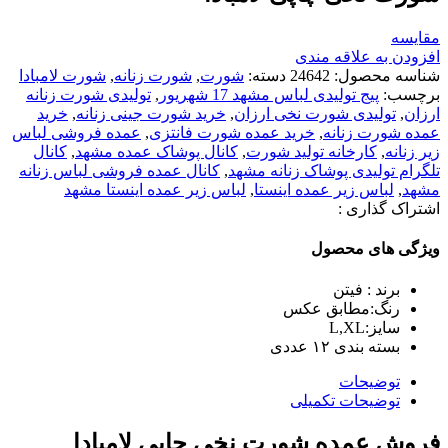
مقایسه
افزودن به علاقه مندی
شناسه محصول:
24642
دسته:
شورت
,
شورت زنانه
,
شورت لامبادا
برچسب:
پیج تولیدی لباس مشهد 17 شهریور
,
تولیدی شورت زنانه
ارزان
,
تولیدی شورت نخی ارزان
,
خرید شورت جینی زنانه
,
خرید
عمده شورت زنانه
,
خرید عمده شورت فانتزی
,
عمده فروشی لباس
زير زنانه
,
کارخانه تولید شورت
,
کانال پوشاک عمده مشهد
,
کانال
تلگرام تولیدی پوشاک زنانه مشهد
,
کانال عمده فروشی لباس زنانه
مشهد
,
لباس زير عمده اينستا
,
لباس زير عمده اينستا مشهد
اشتراک گذاری :
ویژگی های محصول
برند : فیتن
رنگ:مطابق عکس
سایز:L,XL
بسته بندی ١٢ عددی
توضیحات
توضیحات تکمیلی
فروش عمده شورت نخی چاپی لامبادا