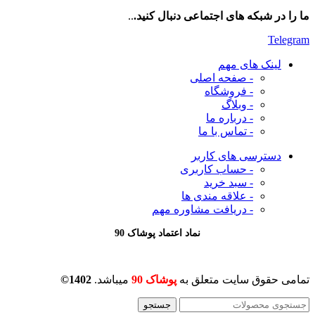
ما را در شبکه های اجتماعی دنبال کنید.
..
Telegram
لینک های مهم
- صفحه اصلی
- فروشگاه
- وبلاگ
- درباره ما
- تماس با ما
دسترسی های کاربر
- حساب کاربری
- سبد خرید
- علاقه مندی ها
- دریافت مشاوره
مهم
نماد اعتماد پوشاک 90
تمامی حقوق سایت متعلق به
پوشاک 90
میباشد.
1402©
جستجو