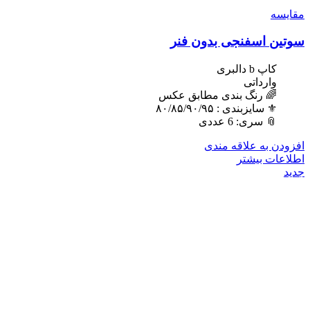
مقایسه
سوتین اسفنجی بدون فنر
کاپ b دالبری
وارداتی
🌈 رنگ بندی مطابق عکس
⚜️ سایزبندی : ٨٠/٨۵/٩٠/٩۵
📎 سری: 6 عددی
افزودن به علاقه مندی
اطلاعات بیشتر
جدید