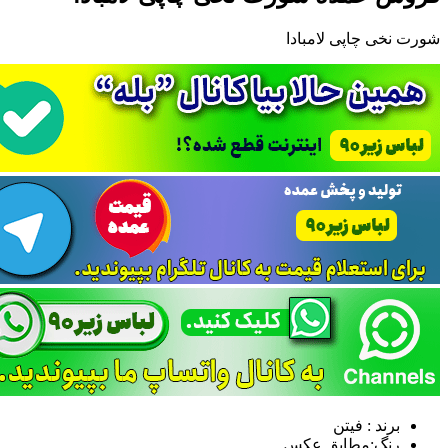
شورت نخی چاپی لامبادا
برند : فیتن
رنگ:مطابق عکس