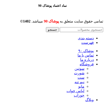
نماد اعتماد پوشاک 90
تمامی حقوق سایت متعلق به
پوشاک 90
میباشد.
1402©
جستجو
دسته بندی
فهرست
پوشاک ۹۰
تماس با ما
درباره ما
فروشگاه
سوتین
شورت
ست
نیم تنه
مایو
لباس خواب
جوراب
وبلاگ