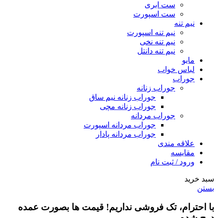
ست ابری
ست اسپورت
نیم تنه
نیم تنه اسپورت
نیم تنه نخی
نیم تنه دانتل
مایو
لباس خواب
جوراب
جوراب زنانه
جوراب زنانه نیم ساق
جوراب زنانه مچی
جوراب مردانه
جوراب مردانه اسپورت
جوراب مردانه پادار
علاقه مندی
مقایسه
ورود / ثبت نام
سبد خرید
بستن
با احترام،
تک فروشی
نداریم! قیمت ها بصورت عمده
درج شده