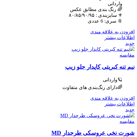
وارداتی
🌈 رنگ بندی مطابق عکس
⚜️ سایزبندی : ٨٠/٨۵/٩٠/٩۵
📎 سری: 6 عددی
افزودن به علاقه مندی
اطلاعات بیشتر
جدید
مقایسه
نیم تنه کبریتی کاپدار جلو زیپ
🪐وارداتی
🌈دارای رنگ‌بندی های متفاوت
افزودن به علاقه مندی
اطلاعات بیشتر
جدید
مقایسه
شورت نخی عروسکی طرحدار MD