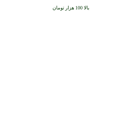
سفارشات خود را برای
بالا 100 هزار تومان
را با پیک رایگان تجربه کنید