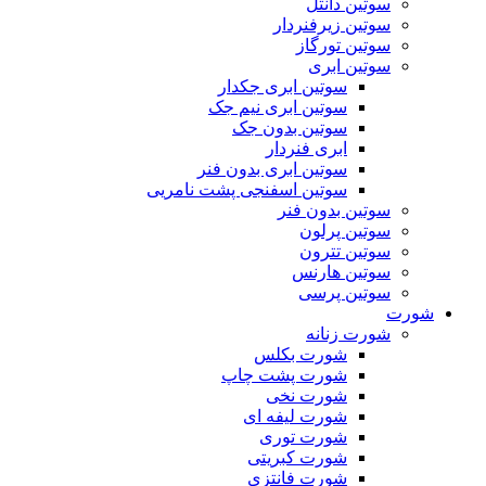
سوتین دانتل
سوتین زیرفنردار
سوتین تورگاز
سوتین ابری
سوتین ابری جکدار
سوتین ابری نیم جک
سوتین بدون جک
ابری فنردار
سوتین ابری بدون فنر
سوتین اسفنجی پشت نامریی
سوتین بدون فنر
سوتین پرلون
سوتین تترون
سوتین هارنس
سوتین پرسی
شورت
شورت زنانه
شورت بکلس
شورت پشت چاپ
شورت نخی
شورت لیفه ای
شورت توری
شورت کبریتی
شورت فانتزی