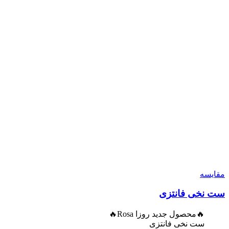
مقایسه
ست نخی فانتزی
🔥محصول جدید روزا Rosa🔥
ست نخی فانتزی