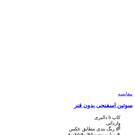
مقایسه
سوتین اسفنجی بدون فنر
کاپ b دالبری
وارداتی
🌈 رنگ بندی مطابق عکس
⚜️ سایزبندی : ٨٠/٨۵/٩٠/٩۵