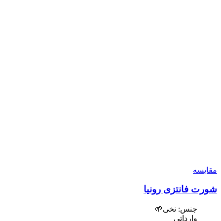
مقایسه
شورت فانتزی رونیا
جنس: نخی🌱
وارداتی