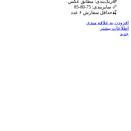
🌈رنگ‌بندی: مطابق عکس
📏 سایزبندی: 75-80-85
🍒حداقل سفارش ۶ عدد
افزودن به علاقه مندی
اطلاعات بیشتر
جدید