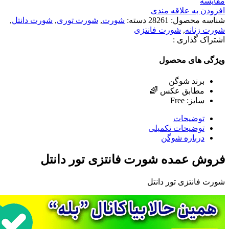
مقایسه
افزودن به علاقه مندی
شناسه محصول:
28261
دسته:
شورت
,
شورت توری
,
شورت دانتل
,
شورت زنانه
,
شورت فانتزی
اشتراک گذاری :
ویژگی های محصول
برند شوگن
مطابق عکس 🌈
سایز: Free
توضیحات
توضیحات تکمیلی
درباره شوگن
فروش عمده شورت فانتزی تور دانتل
شورت فانتزی تور دانتل