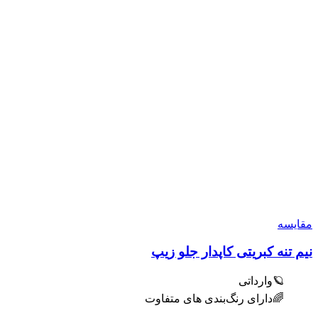
مقایسه
نیم تنه کبریتی کاپدار جلو زیپ
🪐وارداتی
🌈دارای رنگ‌بندی های متفاوت