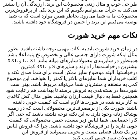
طراحی خوب و مثال زدنی محصولات این برند، ارزندگی آن را بیشتر
می‌کند. به جرأت می‌توانیم بگوییم که این برند یکی از پرفروش‌ترین
محصولات ما به شما می‌رود. بخاطر همین موارد است که به شما
توصیه می‌کنیم این برند را حتمن در فروشگاه خود داشته باشید.
نکات مهم خرید شورت
در زمان خرید شورت باید به نکات مهمی توجه داشته باشید. بطور
مثال اینکه شورت دارای جنسی عالی و بخصوص نخ پنبه اعلا باشد.
همینطور در سایزبندی معمولا سایزهای میانه مانند L ، XL و XXL
بیشترین درخواست‌ها را دارند و سایزهای S و 3XL کمترین
درخواستها. البته موضوع سایز ممکن است برای شما صدق نکند و
اغلب خریداران شما سایزهای بالاتر یا کمتر را بخواهند. این موضوع
کمی به منطقه و مشتریان شما می‌تواند مربوط باشد. بهتر است
شورت‌ها در بسته‌بندی به فروش برسند تا بهداشت هم رعایت شود.
همچنین فقط به دنبال قیمت ارزان نباشید. بطور مثال کش کاغذی
به کار برده شده در شورت‌ها لازم است که کیفیت خوبی داشته
باشند. شورت یکی از پرمصرف‌ترین محصولاتی است که در زمینه
پوشاک زنانه وجود دارد. به این نکته توجه داشته باشید که حتی اگر
کار اختصاصی شما لباس زیر نیست، حتمن محصولاتی که کیفیت
خوبی دارند را در فروشگاه خود داشته باشید. چرا که فروش لباس
زیر یک شغل فصلی نیست و بخوبی می‌توانید از فروش این
محصولات سود خوبی کسب کنید.