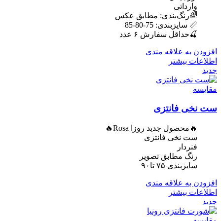
وارداتی
🌈رنگ‌بندی: مطابق عکس
📏 سایزبندی: 75-80-85
🍒حداقل سفارش ۶ عدد
افزودن به علاقه مندی
اطلاعات بیشتر
جدید
مقایسه
ست نخی فانتزی
🔥محصول جدید روزا Rosa🔥
ست نخی فانتزی
فنردار
رنگ مطابق تصویر
سایزبندی ۷۵ تا۹۰
افزودن به علاقه مندی
اطلاعات بیشتر
جدید
مقایسه