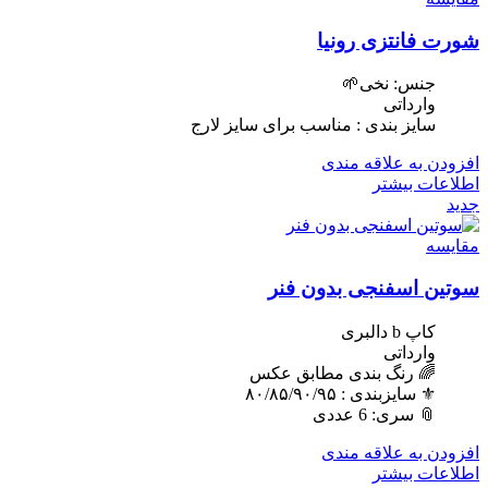
شورت فانتزی رونیا
جنس: نخی🌱
وارداتی
سایز بندی : مناسب برای سایز لارج
افزودن به علاقه مندی
اطلاعات بیشتر
جدید
مقایسه
سوتین اسفنجی بدون فنر
کاپ b دالبری
وارداتی
🌈 رنگ بندی مطابق عکس
⚜️ سایزبندی : ٨٠/٨۵/٩٠/٩۵
📎 سری: 6 عددی
افزودن به علاقه مندی
اطلاعات بیشتر