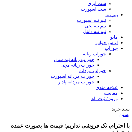
ست ابری
ست اسپورت
نیم تنه
نیم تنه اسپورت
نیم تنه نخی
نیم تنه دانتل
مایو
لباس خواب
جوراب
جوراب زنانه
جوراب زنانه نیم ساق
جوراب زنانه مچی
جوراب مردانه
جوراب مردانه اسپورت
جوراب مردانه پادار
علاقه مندی
مقایسه
ورود / ثبت نام
سبد خرید
بستن
با احترام،
تک فروشی
نداریم! قیمت ها بصورت عمده