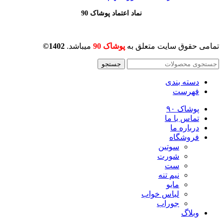
نماد اعتماد پوشاک 90
تمامی حقوق سایت متعلق به
پوشاک 90
میباشد.
1402©
جستجو
دسته بندی
فهرست
پوشاک ۹۰
تماس با ما
درباره ما
فروشگاه
سوتین
شورت
ست
نیم تنه
مایو
لباس خواب
جوراب
وبلاگ