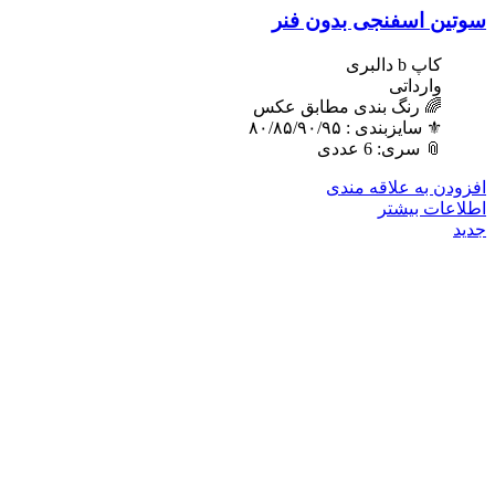
سوتین اسفنجی بدون فنر
کاپ b دالبری
وارداتی
🌈 رنگ بندی مطابق عکس
⚜️ سایزبندی : ٨٠/٨۵/٩٠/٩۵
📎 سری: 6 عددی
افزودن به علاقه مندی
اطلاعات بیشتر
جدید