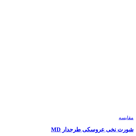
مقایسه
شورت نخی عروسکی طرحدار MD