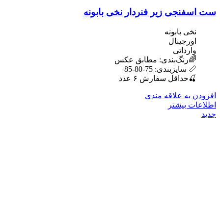
ست اسفنجی زیر فنردار نخی بابونه
نخی بابونه
اورجینال
وارداتی
🌈رنگ‌بندی: مطابق عکس
📏 سایزبندی: 75-80-85
🍒حداقل سفارش ۶ عدد
افزودن به علاقه مندی
اطلاعات بیشتر
جدید