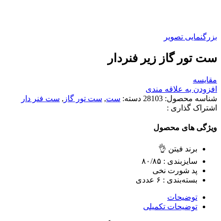
بزرگنمایی تصویر
ست تور گاز زیر فنردار
مقایسه
افزودن به علاقه مندی
شناسه محصول:
28103
دسته:
ست
,
ست تور گاز
,
ست فنر دار
اشتراک گذاری :
ویژگی های محصول
برند فیتن 👌
سایزبندی : ٨٠/٨۵
پد شورت نخی
بسته‌بندی : ۶ عددی
توضیحات
توضیحات تکمیلی