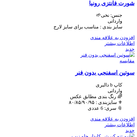
شورت فانتزی رونیا
جنس: نخی🌱
وارداتی
سایز بندی : مناسب برای سایز لارج
افزودن به علاقه مندی
اطلاعات بیشتر
جدید
مقایسه
سوتین اسفنجی بدون فنر
کاپ b دالبری
وارداتی
🌈 رنگ بندی مطابق عکس
⚜️ سایزبندی : ٨٠/٨۵/٩٠/٩۵
📎 سری: 6 عددی
افزودن به علاقه مندی
اطلاعات بیشتر
جدید