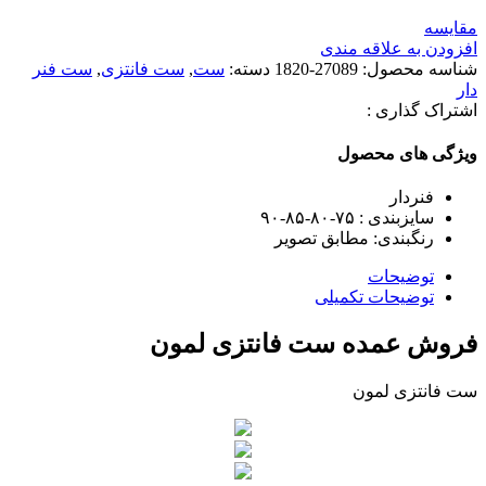
مقایسه
افزودن به علاقه مندی
شناسه محصول:
27089-1820
دسته:
ست
,
ست فانتزی
,
ست فنر
دار
اشتراک گذاری :
ویژگی های محصول
فنردار
سایزبندی : ۷۵-۸۰-۸۵-۹۰
رنگبندی: مطابق تصویر
توضیحات
توضیحات تکمیلی
فروش عمده ست فانتزی لمون
ست فانتزی لمون