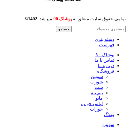
تمامی حقوق سایت متعلق به
پوشاک 90
میباشد.
1402©
جستجو
دسته بندی
فهرست
پوشاک ۹۰
تماس با ما
درباره ما
فروشگاه
سوتین
شورت
ست
نیم تنه
مایو
لباس خواب
جوراب
وبلاگ
سوتین