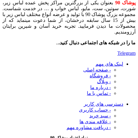
پوشاک 90
بعنوان یکی از بزرگترین مراکز پخش عمده لباس زیر،
شورت، سوتین، ست، مایو، لباس خواب و … در خدمت شماست.
مجموعه بزرگ پوشاک 90 با تولید و عرضه انواع مختلف لباس زیر با
بیش از 15 سال سابقه درخشان، از شما دعوت مینماید که از
محصولات ما دیدن فرمایید. تجربه خرید آسان و شیرین برایتان
آرزومندیم.
ما را در شبکه های اجتماعی دنبال کنید.
..
Telegram
لینک های مهم
- صفحه اصلی
- فروشگاه
- وبلاگ
- درباره ما
- تماس با ما
دسترسی های کاربر
- حساب کاربری
- سبد خرید
- علاقه مندی ها
- دریافت مشاوره
مهم
نماد اعتماد پوشاک 90