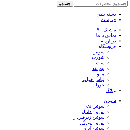
جستجو
دسته بندی
فهرست
پوشاک ۹۰
تماس با ما
درباره ما
فروشگاه
سوتین
شورت
ست
نیم تنه
مایو
لباس خواب
جوراب
وبلاگ
سوتین
سوتین نخی
سوتین دانتل
سوتین زیرفنردار
سوتین تورگاز
سوتین ابری