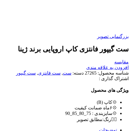
بزرگنمایی تصویر
ست گیپور فانتزی کاپ اروپایی برند ژینا
مقایسه
افزودن به علاقه مندی
شناسه محصول:
27265
دسته:
ست
,
ست فانتزی
,
ست گیپور
اشتراک گذاری :
ویژگی های محصول
💠کاپ (B)
💠۶ماه ضمانت کیفیت
💠سایزبندی : 75_80_85_90
🏳️‍🌈رنگ:مطابق تصویر
توضیحات