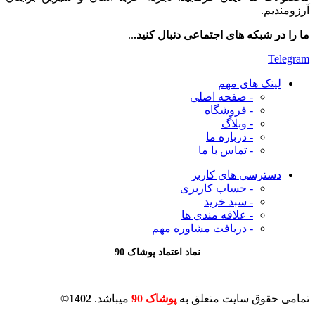
آرزومندیم.
ما را در شبکه های اجتماعی دنبال کنید.
..
Telegram
لینک های مهم
- صفحه اصلی
- فروشگاه
- وبلاگ
- درباره ما
- تماس با ما
دسترسی های کاربر
- حساب کاربری
- سبد خرید
- علاقه مندی ها
- دریافت مشاوره
مهم
نماد اعتماد پوشاک 90
تمامی حقوق سایت متعلق به
پوشاک 90
میباشد.
1402©