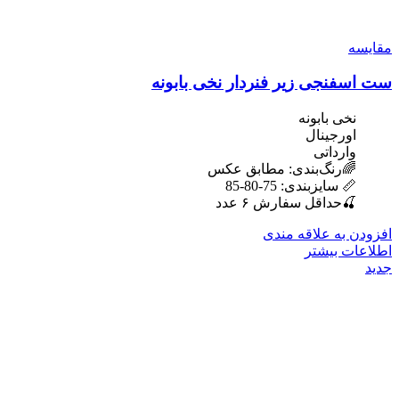
مقایسه
ست اسفنجی زیر فنردار نخی بابونه
نخی بابونه
اورجینال
وارداتی
🌈رنگ‌بندی: مطابق عکس
📏 سایزبندی: 75-80-85
🍒حداقل سفارش ۶ عدد
افزودن به علاقه مندی
اطلاعات بیشتر
جدید