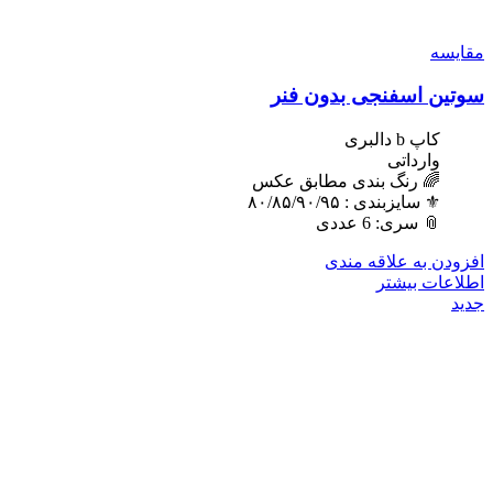
مقایسه
سوتین اسفنجی بدون فنر
کاپ b دالبری
وارداتی
🌈 رنگ بندی مطابق عکس
⚜️ سایزبندی : ٨٠/٨۵/٩٠/٩۵
📎 سری: 6 عددی
افزودن به علاقه مندی
اطلاعات بیشتر
جدید