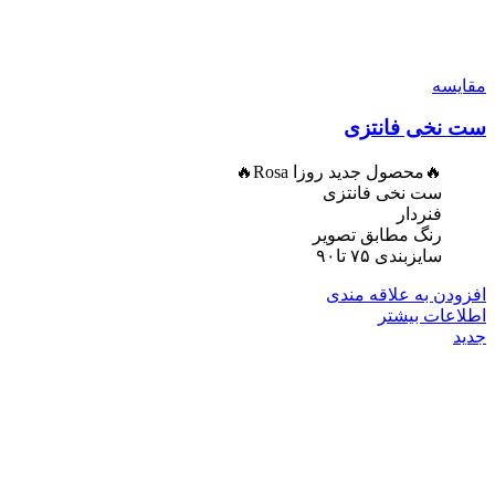
مقایسه
ست نخی فانتزی
🔥محصول جدید روزا Rosa🔥
ست نخی فانتزی
فنردار
رنگ مطابق تصویر
سایزبندی ۷۵ تا۹۰
افزودن به علاقه مندی
اطلاعات بیشتر
جدید