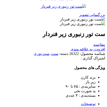
بزرگنمایی تصویر
ست تور زنبوری زیر فنردار
مقایسه
افزودن به علاقه مندی
شناسه محصول:
26322
دسته:
ست
,
ست توری
اشتراک گذاری :
ویژگی های محصول
برند کارن
زیر باز
سایزبندی : ٧۵ تا ٩٠
پد شورت نخی
بسته‌بندی : ۴ عددی
توضیحات