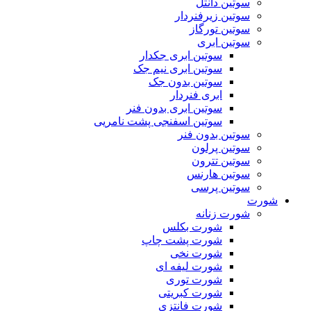
سوتین دانتل
سوتین زیرفنردار
سوتین تورگاز
سوتین ابری
سوتین ابری جکدار
سوتین ابری نیم جک
سوتین بدون جک
ابری فنردار
سوتین ابری بدون فنر
سوتین اسفنجی پشت نامریی
سوتین بدون فنر
سوتین پرلون
سوتین تترون
سوتین هارنس
سوتین پرسی
شورت
شورت زنانه
شورت بکلس
شورت پشت چاپ
شورت نخی
شورت لیفه ای
شورت توری
شورت کبریتی
شورت فانتزی