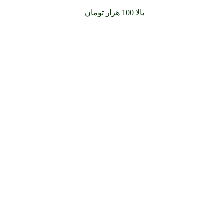
سفارشات خود را برای
بالا 100 هزار تومان
را با پیک رایگان تجربه کنید