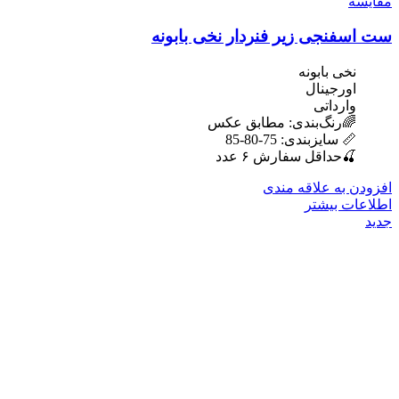
مقایسه
ست اسفنجی زیر فنردار نخی بابونه
نخی بابونه
اورجینال
وارداتی
🌈رنگ‌بندی: مطابق عکس
📏 سایزبندی: 75-80-85
🍒حداقل سفارش ۶ عدد
افزودن به علاقه مندی
اطلاعات بیشتر
جدید