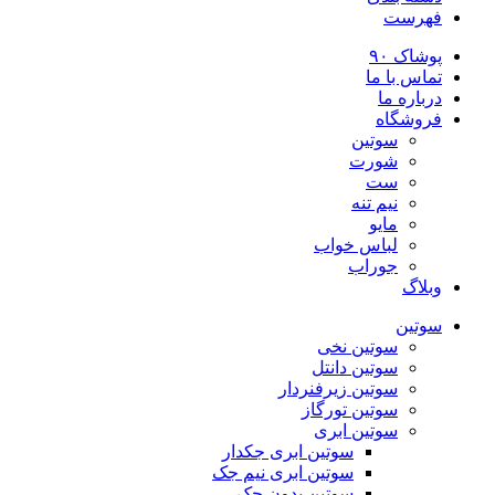
فهرست
پوشاک ۹۰
تماس با ما
درباره ما
فروشگاه
سوتین
شورت
ست
نیم تنه
مایو
لباس خواب
جوراب
وبلاگ
سوتین
سوتین نخی
سوتین دانتل
سوتین زیرفنردار
سوتین تورگاز
سوتین ابری
سوتین ابری جکدار
سوتین ابری نیم جک
سوتین بدون جک