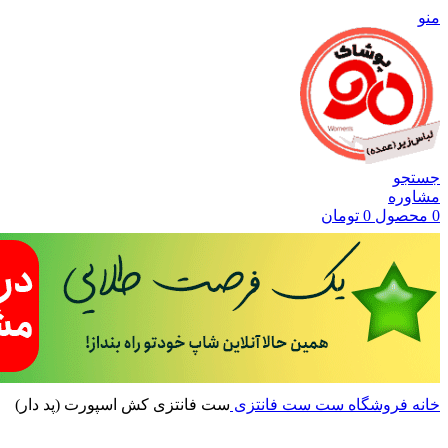
منو
جستجو
مشاوره
0
محصول
0
تومان
خانه
فروشگاه
ست
ست فانتزی
ست فانتزی کش اسپورت (پد دار)