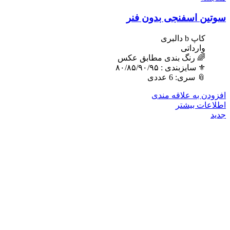
سوتین اسفنجی بدون فنر
کاپ b دالبری
وارداتی
🌈 رنگ بندی مطابق عکس
⚜️ سایزبندی : ٨٠/٨۵/٩٠/٩۵
📎 سری: 6 عددی
افزودن به علاقه مندی
اطلاعات بیشتر
جدید