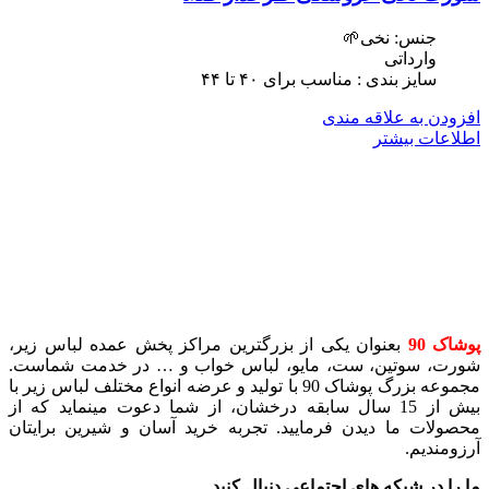
جنس: نخی🌱
وارداتی
سایز بندی : مناسب برای ۴٠ تا ۴۴
افزودن به علاقه مندی
اطلاعات بیشتر
پوشاک 90
بعنوان یکی از بزرگترین مراکز پخش عمده لباس زیر،
شورت، سوتین، ست، مایو، لباس خواب و … در خدمت شماست.
مجموعه بزرگ پوشاک 90 با تولید و عرضه انواع مختلف لباس زیر با
بیش از 15 سال سابقه درخشان، از شما دعوت مینماید که از
محصولات ما دیدن فرمایید. تجربه خرید آسان و شیرین برایتان
آرزومندیم.
ما را در شبکه های اجتماعی دنبال کنید.
..