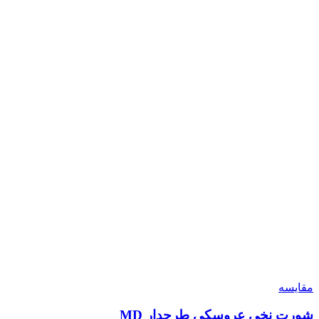
مقایسه
شورت نخی عروسکی طرحدار MD