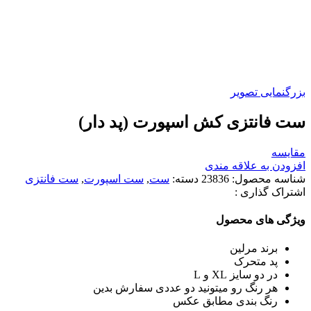
بزرگنمایی تصویر
ست فانتزی کش اسپورت (پد دار)
مقایسه
افزودن به علاقه مندی
شناسه محصول:
23836
دسته:
ست
,
ست اسپورت
,
ست فانتزی
اشتراک گذاری :
ویژگی های محصول
برند مرلین
پد متحرک
در دو سایز XL و L
هر رنگ رو میتونید دو عددی سفارش بدین
رنگ بندی مطابق عکس