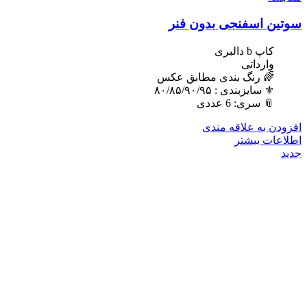
سوتین اسفنجی بدون فنر
کاپ b دالبری
وارداتی
🌈 رنگ بندی مطابق عکس
⚜️ سایزبندی : ٨٠/٨۵/٩٠/٩۵
📎 سری: 6 عددی
افزودن به علاقه مندی
اطلاعات بیشتر
جدید