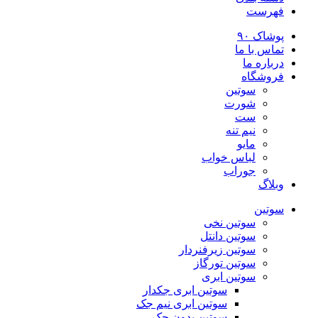
فهرست
پوشاک ۹۰
تماس با ما
درباره ما
فروشگاه
سوتین
شورت
ست
نیم تنه
مایو
لباس خواب
جوراب
وبلاگ
سوتین
سوتین نخی
سوتین دانتل
سوتین زیرفنردار
سوتین تورگاز
سوتین ابری
سوتین ابری جکدار
سوتین ابری نیم جک
سوتین بدون جک