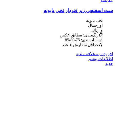
مقایسه
ست اسفنجی زیر فنردار نخی بابونه
نخی بابونه
اورجینال
وارداتی
🌈رنگ‌بندی: مطابق عکس
📏 سایزبندی: 75-80-85
🍒حداقل سفارش ۶ عدد
افزودن به علاقه مندی
اطلاعات بیشتر
جدید