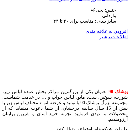
جنس: نخی🌱
وارداتی
سایز بندی : مناسب برای ۴٠ تا ۴۴
افزودن به علاقه مندی
اطلاعات بیشتر
پوشاک 90
بعنوان یکی از بزرگترین مراکز پخش عمده لباس زیر،
شورت، سوتین، ست، مایو، لباس خواب و … در خدمت شماست.
مجموعه بزرگ پوشاک 90 با تولید و عرضه انواع مختلف لباس زیر با
بیش از 15 سال سابقه درخشان، از شما دعوت مینماید که از
محصولات ما دیدن فرمایید. تجربه خرید آسان و شیرین برایتان
آرزومندیم.
ما را در شبکه های اجتماعی دنبال کنید.
..