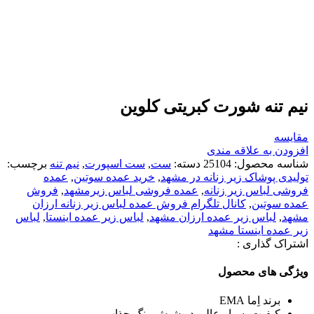
نیم تنه شورت کبریتی کلوین
مقایسه
افزودن به علاقه مندی
شناسه محصول:
25104
دسته:
ست
,
ست اسپورت
,
نیم تنه
برچسب:
تولیدی پوشاک زیر زنانه در مشهد
,
خرید عمده سوتین
,
عمده
فروشی لباس زير زنانه
,
عمده فروشی لباس زیرمشهد
,
فروش
عمده سوتین
,
کانال تلگرام فروش عمده لباس زير زنانه ارزان
مشهد
,
لباس زير عمده ارزان مشهد
,
لباس زير عمده اينستا
,
لباس
زير عمده اينستا مشهد
اشتراک گذاری :
ویژگی های محصول
برند اِما EMA
کیفیت بسیار عالی در شیش رنگ جذاب