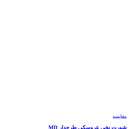
مقایسه
شورت نخی عروسکی طرحدار MD