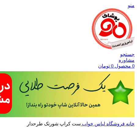
منو
جستجو
مشاوره
0
محصول
0
تومان
خانه
فروشگاه
لباس خواب
ست کراپ شورتک طرحدار