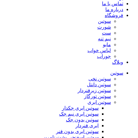
تماس با ما
درباره ما
فروشگاه
سوتین
شورت
ست
نیم تنه
مایو
لباس خواب
جوراب
وبلاگ
سوتین
سوتین نخی
سوتین دانتل
سوتین زیرفنردار
سوتین تورگاز
سوتین ابری
سوتین ابری جکدار
سوتین ابری نیم جک
سوتین بدون جک
ابری فنردار
سوتین ابری بدون فنر
سوتین اسفنجی پشت نامریی