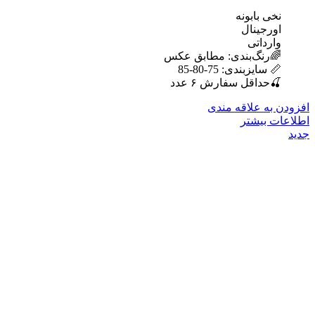
نخی بابونه
اورجینال
وارداتی
🌈رنگ‌بندی: مطابق عکس
📏 سایزبندی: 75-80-85
🍒حداقل سفارش ۶ عدد
افزودن به علاقه مندی
اطلاعات بیشتر
جدید