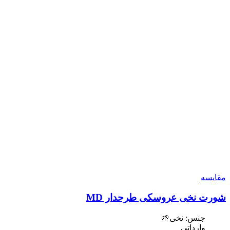
مقایسه
شورت نخی عروسکی طرحدار MD
جنس: نخی🌱
وارداتی