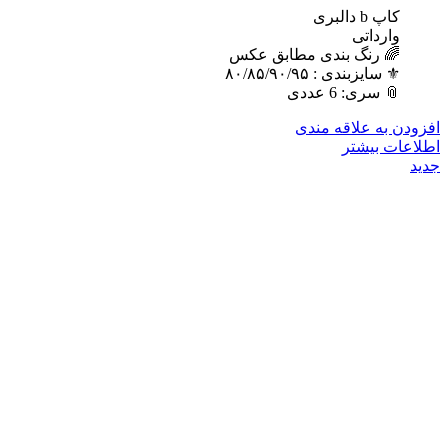
کاپ b دالبری
وارداتی
🌈 رنگ بندی مطابق عکس
⚜️ سایزبندی : ٨٠/٨۵/٩٠/٩۵
📎 سری: 6 عددی
افزودن به علاقه مندی
اطلاعات بیشتر
جدید