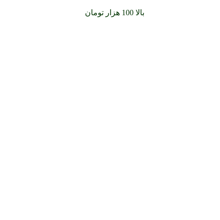
سفارشات خود را برای
بالا 100 هزار تومان
را با پیک رایگان تجربه کنید