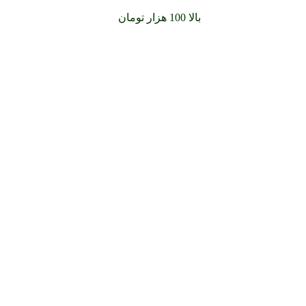
سفارشات خود را برای
بالا 100 هزار تومان
را با پیک رایگان تجربه کنید