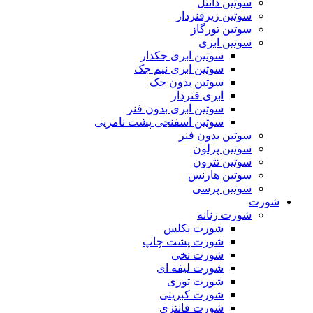
سوتین دانتل
سوتین زیرفنردار
سوتین تورگاز
سوتین ابری
سوتین ابری جکدار
سوتین ابری نیم جک
سوتین بدون جک
ابری فنردار
سوتین ابری بدون فنر
سوتین اسفنجی پشت نامریی
سوتین بدون فنر
سوتین پرلون
سوتین تترون
سوتین هارنس
سوتین پرسی
شورت
شورت زنانه
شورت بکلس
شورت پشت چاپ
شورت نخی
شورت لیفه ای
شورت توری
شورت کبریتی
شورت فانتزی