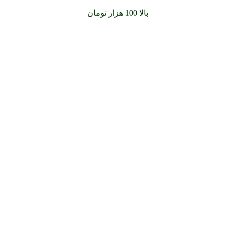
سفارشات خود را برای
بالا 100 هزار تومان
را با پیک رایگان تجربه کنید