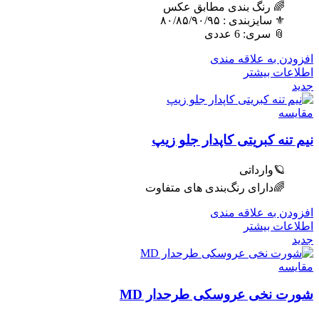
🌈 رنگ بندی مطابق عکس
⚜️ سایزبندی : ٨٠/٨۵/٩٠/٩۵
📎 سری: 6 عددی
افزودن به علاقه مندی
اطلاعات بیشتر
جدید
مقایسه
نیم تنه کبریتی کاپدار جلو زیپ
🪐وارداتی
🌈دارای رنگ‌بندی های متفاوت
افزودن به علاقه مندی
اطلاعات بیشتر
جدید
مقایسه
شورت نخی عروسکی طرحدار MD