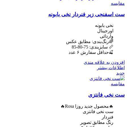
مقایسه
ست اسفنجی زیر فنردار نخی بابونه
نخی بابونه
اورجینال
وارداتی
🌈رنگ‌بندی: مطابق عکس
📏 سایزبندی: 75-80-85
🍒حداقل سفارش ۶ عدد
افزودن به علاقه مندی
اطلاعات بیشتر
جدید
مقایسه
ست نخی فانتزی
🔥محصول جدید روزا Rosa🔥
ست نخی فانتزی
فنردار
رنگ مطابق تصویر