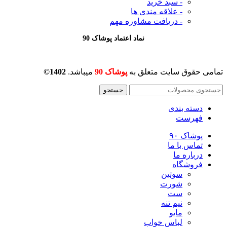
- سبد خرید
- علاقه مندی ها
- دریافت مشاوره
مهم
نماد اعتماد پوشاک 90
تمامی حقوق سایت متعلق به
پوشاک 90
میباشد.
1402©
جستجو
دسته بندی
فهرست
پوشاک ۹۰
تماس با ما
درباره ما
فروشگاه
سوتین
شورت
ست
نیم تنه
مایو
لباس خواب