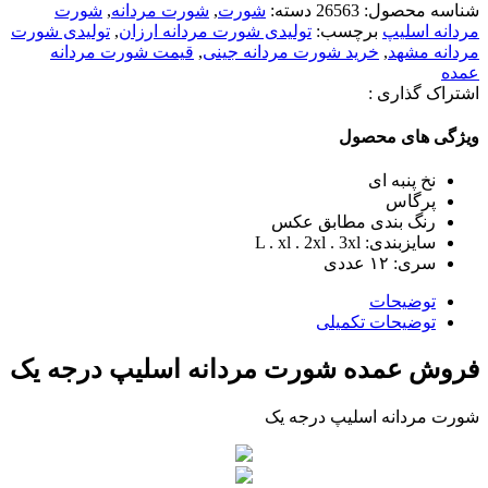
شناسه محصول:
26563
دسته:
شورت
,
شورت مردانه
,
شورت
مردانه اسلیپ
برچسب:
تولیدی شورت مردانه ارزان
,
تولیدی شورت
مردانه مشهد
,
خرید شورت مردانه جینی
,
قیمت شورت مردانه
عمده
اشتراک گذاری :
ویژگی های محصول
نخ پنبه ای
پرگاس
رنگ بندی مطابق عکس
سایزبندی: L . xl . 2xl . 3xl
سری: ١٢ عددی
توضیحات
توضیحات تکمیلی
فروش عمده شورت مردانه اسلیپ درجه یک
شورت مردانه اسلیپ درجه یک