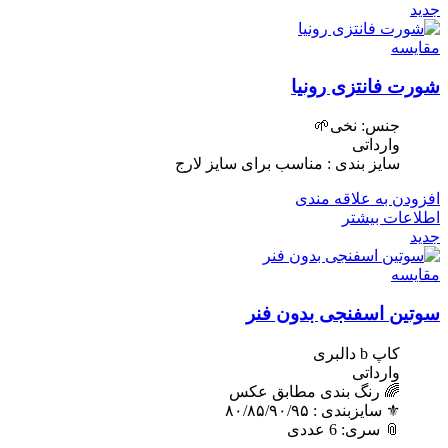
جدید
مقایسه
شورت فانتزی رونیا
جنس: نخی🌱
وارداتی
سایز بندی : مناسب برای سایز لارج
افزودن به علاقه مندی
اطلاعات بیشتر
جدید
مقایسه
سوتین اسفنجی بدون فنر
کاپ b دالبری
وارداتی
🌈 رنگ بندی مطابق عکس
⚜️ سایزبندی : ٨٠/٨۵/٩٠/٩۵
📎 سری: 6 عددی