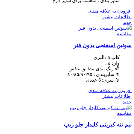
سایز بندی : مناسب برای سایز لارج
افزودن به علاقه مندی
اطلاعات بیشتر
جدید
مقایسه
سوتین اسفنجی بدون فنر
کاپ b دالبری
وارداتی
🌈 رنگ بندی مطابق عکس
⚜️ سایزبندی : ٨٠/٨۵/٩٠/٩۵
📎 سری: 6 عددی
افزودن به علاقه مندی
اطلاعات بیشتر
جدید
مقایسه
نیم تنه کبریتی کاپدار جلو زیپ