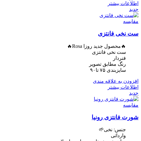
اطلاعات بیشتر
جدید
مقایسه
ست نخی فانتزی
🔥محصول جدید روزا Rosa🔥
ست نخی فانتزی
فنردار
رنگ مطابق تصویر
سایزبندی ۷۵ تا۹۰
افزودن به علاقه مندی
اطلاعات بیشتر
جدید
مقایسه
شورت فانتزی رونیا
جنس: نخی🌱
وارداتی