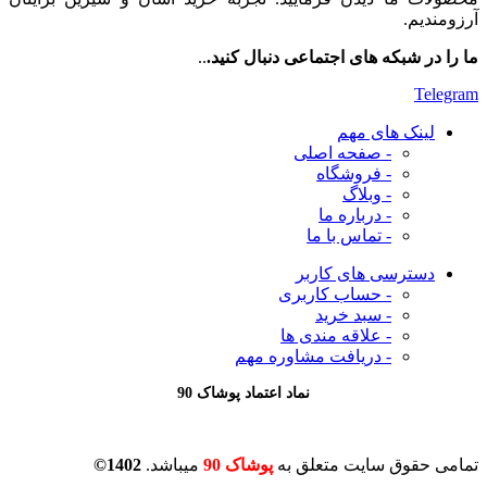
آرزومندیم.
ما را در شبکه های اجتماعی دنبال کنید.
..
Telegram
لینک های مهم
- صفحه اصلی
- فروشگاه
- وبلاگ
- درباره ما
- تماس با ما
دسترسی های کاربر
- حساب کاربری
- سبد خرید
- علاقه مندی ها
- دریافت مشاوره
مهم
نماد اعتماد پوشاک 90
تمامی حقوق سایت متعلق به
پوشاک 90
میباشد.
1402©