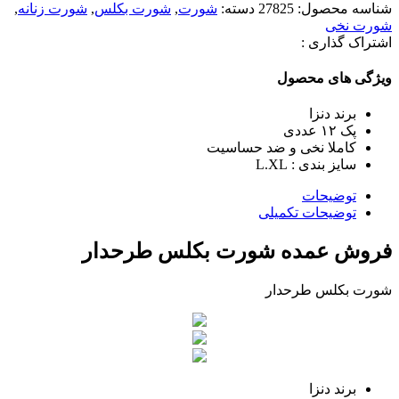
شناسه محصول:
27825
دسته:
شورت
,
شورت بکلس
,
شورت زنانه
,
شورت نخی
اشتراک گذاری :
ویژگی های محصول
برند دنزا
پک ١٢ عددی
کاملا نخی و‌ ضد حساسیت
سایز بندی : L.XL
توضیحات
توضیحات تکمیلی
فروش عمده شورت بکلس طرحدار
شورت بکلس طرحدار
برند دنزا